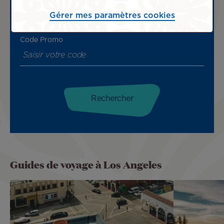
1 passager
Gérer mes paramètres cookies
Code Promo
Guides de voyage à Los Angeles
Image