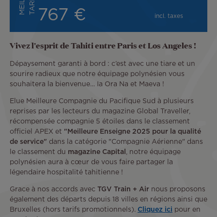
L
F
767 €
incl. taxes
Vivez l'esprit de Tahiti entre Paris et Los Angeles !
Dépaysement garanti à bord : c’est avec une tiare et un
sourire radieux que notre équipage polynésien vous
souhaitera la bienvenue… Ia Ora Na et Maeva !
Elue Meilleure Compagnie du Pacifique Sud à plusieurs
reprises par les lecteurs du magazine Global Traveller,
récompensée compagnie 5 étoiles dans le classement
officiel APEX et
"Meilleure Enseigne 2025 pour la qualité
de service"
dans la catégorie "Compagnie Aérienne" dans
le classement du
magazine Capital
, notre équipage
polynésien aura à cœur de vous faire partager la
légendaire hospitalité tahitienne !
Grace à nos accords avec
TGV Train + Air
nous proposons
également des départs depuis 18 villes en régions ainsi que
Bruxelles (hors tarifs promotionnels).
Cliquez ici
pour en