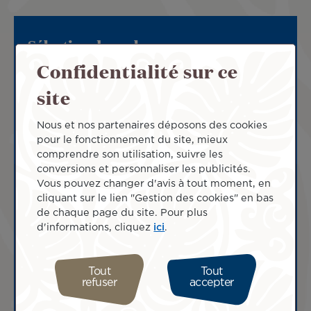
Sélection des vols
Confidentialité sur ce
La fonction de visualisation des tarifs n'est pas
site
disponible pour cette classe de voyage. Pour
connaître les tarifs, veuillez sélectionner vos dates
de voyage et renseigner les informations sur les
Nous et nos partenaires déposons des cookies
passagers.
pour le fonctionnement du site, mieux
comprendre son utilisation, suivre les
conversions et personnaliser les publicités.
Vous pouvez changer d'avis à tout moment, en
Dates de voyage et passagers
cliquant sur le lien "Gestion des cookies" en bas
de chaque page du site. Pour plus
Dates de voyage
d'informations, cliquez
ici
.
Tout
Tout
refuser
accepter
Passagers