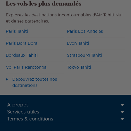
Les vols les plus demandés
767 €
TTC
Explorez les destinations incontournables d'Air Tahiti Nui
et de ses partenaires.
Paris Tahiti
Paris Los Angeles
Paris Bora Bora
Lyon Tahiti
Bordeaux Tahiti
Strasbourg Tahiti
Vol Paris Rarotonga
Tokyo Tahiti
Découvrez toutes nos
destinations
ATN:
A propos
Footer
Services utiles
menu
Termes & conditions
block