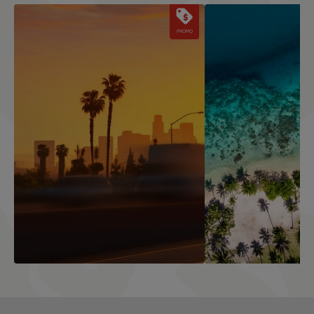
Image
Image
PROMO
Envolez-vous vers la Cité des
Partez à Tahiti
Anges en 2026 !
1 560 €
TTC