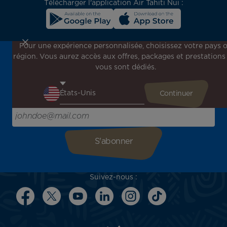
Télécharger l'application Air Tahiti Nui :
Pour une expérience personnalisée, choisissez votre pays 
région. Vous aurez accès aux offres, packages et prestations
Inscrivez-vous à notre newsletter !
vous sont dédiés.
Recevez en avant-première toutes nos offres spéciales et
promotions, découvrez nos destinations et trouvez
l'inspiration pour votre prochain voyage !
Saisissez votre adresse e-mail ici
Suivez-nous :