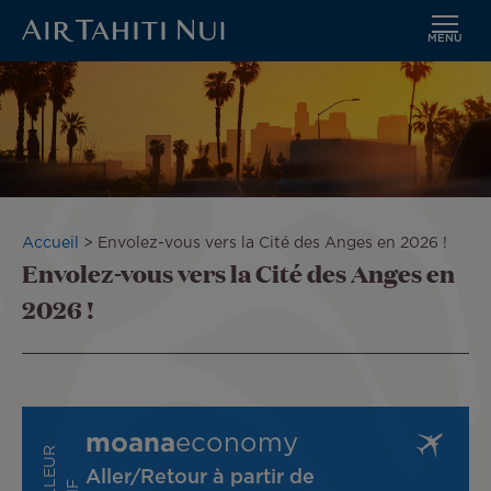
MENU
Aller
au
contenu
principal
Fil
Accueil
Envolez-vous vers la Cité des Anges en 2026 !
Envolez-vous vers la Cité des Anges en
d'Ariane
2026 !
moana
economy
M
E
I
L
E
U
R
T
A
R
I
Aller/Retour à partir de