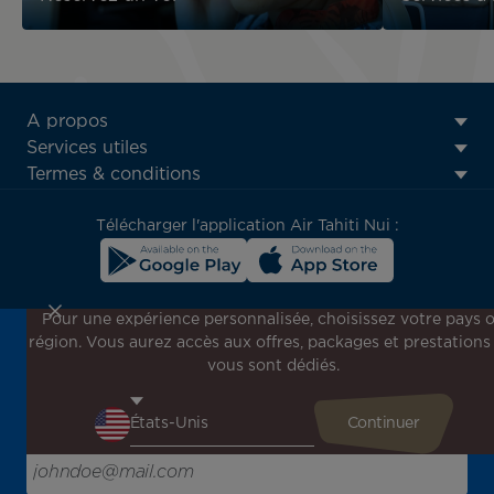
ATN:
A propos
Footer
Services utiles
menu
Termes & conditions
block
Télécharger l'application Air Tahiti Nui :
Pour une expérience personnalisée, choisissez votre pays 
région. Vous aurez accès aux offres, packages et prestations
Inscrivez-vous à notre newsletter !
vous sont dédiés.
Recevez en avant-première toutes nos offres spéciales et
promotions, découvrez nos destinations et trouvez
l'inspiration pour votre prochain voyage !
Saisissez votre adresse e-mail ici