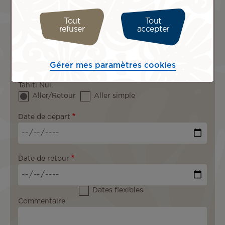
Destination
Tout
Tout
refuser
accepter
Classe de voyage
Gérer mes paramètres cookies
L'itinéraire doit contenir au moins 1 vol opéré par Air
Tahiti Nui.
Aller/Retour
Aller simple
Date de départ
Date de retour
Dates flexibles
Commentaire