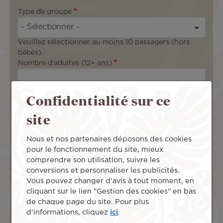
+
Type de groupe
3
3
Veuillez sélectionner au moins 10 passagers (hors
bébés)
Nombre d'adultes (12+ ans)
Confidentialité sur ce
Nombre d'enfants (2-12 ans)
site
Nous et nos partenaires déposons des cookies
Nombre de bébés (-2 ans)
pour le fonctionnement du site, mieux
comprendre son utilisation, suivre les
conversions et personnaliser les publicités.
Informations de voyage
Vous pouvez changer d'avis à tout moment, en
Au départ de
cliquant sur le lien "Gestion des cookies" en bas
de chaque page du site. Pour plus
d'informations, cliquez
ici
.