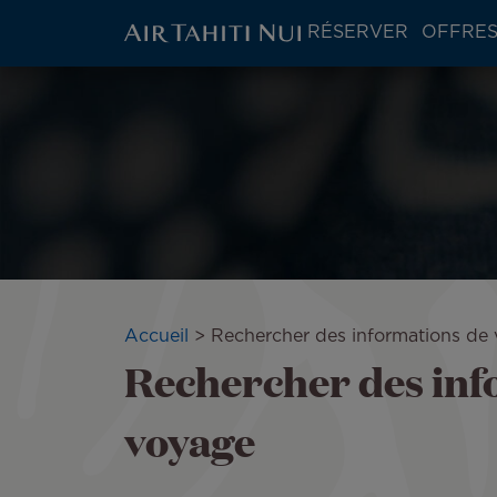
ATN:
RÉSERVER
OFFRES
Main
menu
Aller
block
au
contenu
principal
Fil
Accueil
Rechercher des informations de
Rechercher des inf
d'Ariane
voyage