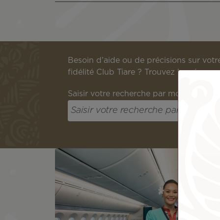
Besoin d’aide ou de précisions sur votr
fidélité Club Tiare ? Trouvez les répon
Saisir votre recherche par mots-clés