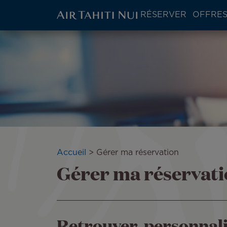
ATN:
RÉSERVER
OFFRES
Main
menu
Aller
Image
block
au
contenu
principal
Fil
Accueil
Gérer ma réservation
Gérer ma réservat
d'Ariane
Retrouver, personnali