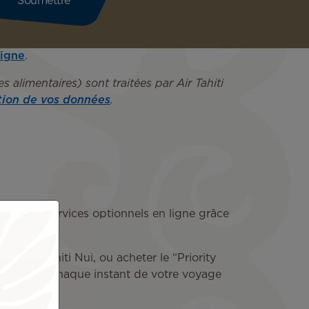
ligne
.
 alimentaires) sont traitées par Air Tahiti
tion de vos données
.
rvez vos services optionnels en ligne grâce
” Air Tahiti Nui, ou acheter le “Priority
à faire de chaque instant de votre voyage