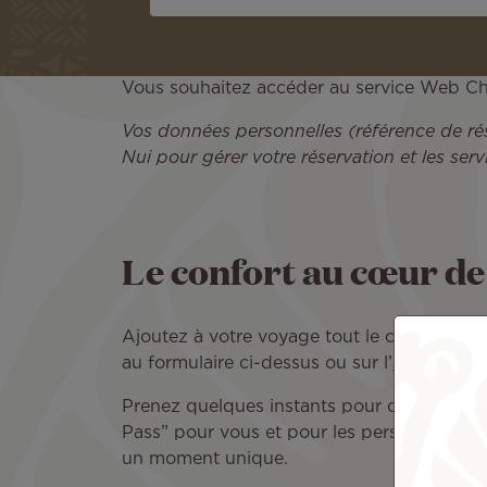
Vous souhaitez accéder au service Web Che
Vos données personnelles (référence de rése
Nui pour gérer votre réservation et les ser
Le confort au cœur de
Ajoutez à votre voyage tout le confort do
au formulaire ci-dessus ou sur l’
applicatio
Prenez quelques instants pour choisir un si
Pass” pour vous et pour les personnes qui 
un moment unique.