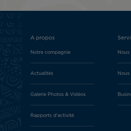
ATN:
A propos
Servi
Footer
menu
Notre compagnie
Nous 
block
Actualités
Nous 
Galerie Photos & Vidéos
Busin
Rapports d'activité