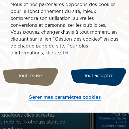
 organiser la plus belle des aventures à nos côtés.
Nous et nos partenaires déposons des cookies
pour le fonctionnement du site, mieux
comprendre son utilisation, suivre les
conversions et personnaliser les publicités.
Vous pouvez changer d'avis à tout moment, en
cliquant sur le lien "Gestion des cookies" en bas
de chaque page du site. Pour plus
d'informations, cliquez
ici
.
 Nui : gérez
Tout refuser
Tout accepter
vies
Gérer mes paramètres cookies
ion Air Tahiti Nui, nous sommes
 quelques clics et restez
s mobiles. Notre assistant de