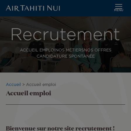
MENU
Aller
au
contenu
principal
ACCUEIL EMPLOI
NOS MÉTIERS
NOS OFFRES
CANDIDATURE SPONTANÉE
Fil
Accueil
Accueil emploi
Accueil emploi
d'Ariane
Bienvenue sur notre site recrutement !