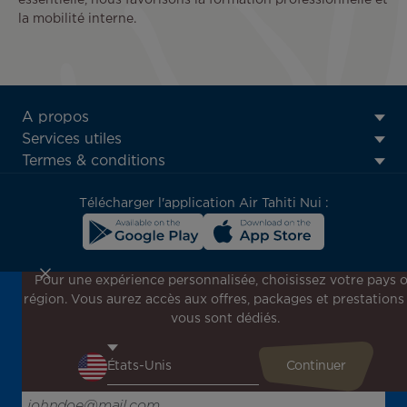
essentielle, nous favorisons la formation professionnelle et
la mobilité interne.
ATN:
A propos
Footer
Services utiles
menu
Termes & conditions
block
Télécharger l'application Air Tahiti Nui :
Pour une expérience personnalisée, choisissez votre pays 
région. Vous aurez accès aux offres, packages et prestations
Inscrivez-vous à notre newsletter !
vous sont dédiés.
Recevez en avant-première toutes nos offres spéciales et
promotions, découvrez nos destinations et trouvez
l'inspiration pour votre prochain voyage !
Saisissez votre adresse e-mail ici