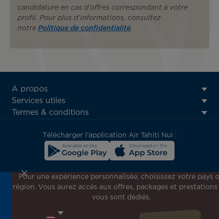
candidature en cas d’offres correspondant à votre
profil. Pour plus d’informations, consultez
notre
Politique de confidentialité
.
ATN:
A propos
Footer
Services utiles
menu
Termes & conditions
block
Télécharger l'application Air Tahiti Nui :
Pour une expérience personnalisée, choisissez votre pays 
région. Vous aurez accès aux offres, packages et prestations
Inscrivez-vous à notre newsletter !
vous sont dédiés.
Recevez en avant-première toutes nos offres spéciales et
promotions, découvrez nos destinations et trouvez