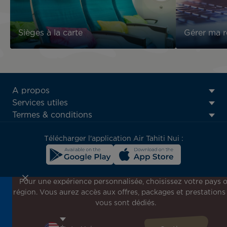
Sièges à la carte
Gérer ma r
ATN:
A propos
Footer
Services utiles
menu
Termes & conditions
block
Télécharger l'application Air Tahiti Nui :
Pour une expérience personnalisée, choisissez votre pays 
région. Vous aurez accès aux offres, packages et prestations
Inscrivez-vous à notre newsletter !
vous sont dédiés.
Recevez en avant-première toutes nos offres spéciales et
promotions, découvrez nos destinations et trouvez
l'inspiration pour votre prochain voyage !