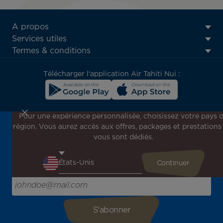
ATN:
A propos
Footer
Services utiles
menu
Termes & conditions
block
Télécharger l'application Air Tahiti Nui :
Pour une expérience personnalisée, choisissez votre pays 
région. Vous aurez accès aux offres, packages et prestations
Inscrivez-vous à notre newsletter !
vous sont dédiés.
Recevez en avant-première toutes nos offres spéciales et
promotions, découvrez nos destinations et trouvez
l'inspiration pour votre prochain voyage !
Saisissez votre adresse e-mail ici