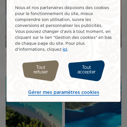
OFFRE
OFFRE
DE VOL
DE VOL
Nous et nos partenaires déposons des cookies
pour le fonctionnement du site, mieux
comprendre son utilisation, suivre les
conversions et personnaliser les publicités.
Vous pouvez changer d'avis à tout moment, en
cliquant sur le lien "Gestion des cookies" en bas
de chaque page du site. Pour plus
d'informations, cliquez
ici
.
Paris Tahiti
Paris Los Angeles
1 560 €
TTC
819 €
TTC
Tout
Tout
refuser
accepter
Image
Image
OFFRE
OFFRE
DE VOL
DE VOL
Gérer mes paramètres cookies