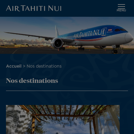
MENU
Aller
Image
au
contenu
principal
Fil
Accueil
Nos destinations
d'Ariane
Nos destinations