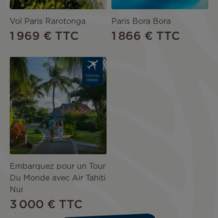
Vol Paris Rarotonga
Paris Bora Bora
1 969 €
TTC
1 866 €
TTC
Image
TOUR DU
MONDE
Embarquez pour un Tour
Du Monde avec Air Tahiti
Nui
3 000 €
TTC