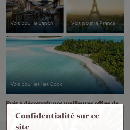
Vols pour le Japon
Vols pour la France
Image
Vols pour les Îles Cook
Prêt à découvrir nos meilleures offres de
vols et de séjours ?
Confidentialité sur ce
site
Image
Image