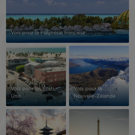
Vols pour la Polynésie française
Image
Image
Vols pour les Etats-
Vols pour la
Unis
Nouvelle-Zélande
Image
Image