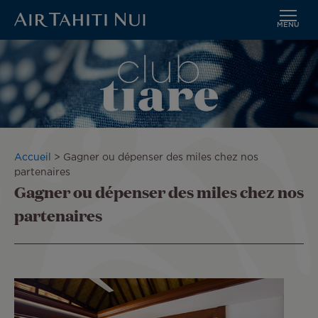
MENU
Aller
Image
au
contenu
principal
Fil
Accueil
Gagner ou dépenser des miles chez nos
d'Ariane
partenaires
Gagner ou dépenser des miles chez nos
partenaires