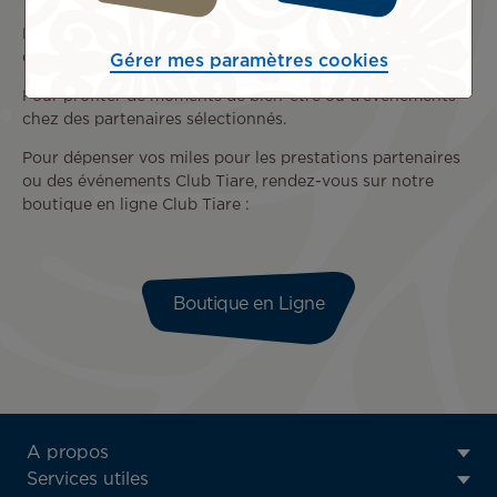
Envie d'évasion ou de nouvelles expériences, il est facile
de dépenser des Miles du Club Tiare
Gérer mes paramètres cookies
Pour profiter de moments de bien-être ou d'événements
chez des partenaires sélectionnés.
Pour dépenser vos miles pour les prestations partenaires
ou des événements Club Tiare, rendez-vous sur notre
boutique en ligne Club Tiare :
Boutique en Ligne
ATN:
A propos
Footer
Services utiles