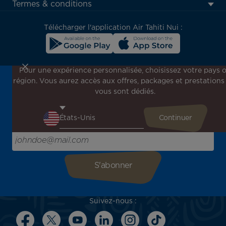
menu
Termes & conditions
block
Télécharger l'application Air Tahiti Nui :
Pour une expérience personnalisée, choisissez votre pays 
région. Vous aurez accès aux offres, packages et prestations
Inscrivez-vous à notre newsletter !
vous sont dédiés.
Recevez en avant-première toutes nos offres spéciales et
promotions, découvrez nos destinations et trouvez
l'inspiration pour votre prochain voyage !
Saisissez votre adresse e-mail ici
Suivez-nous :