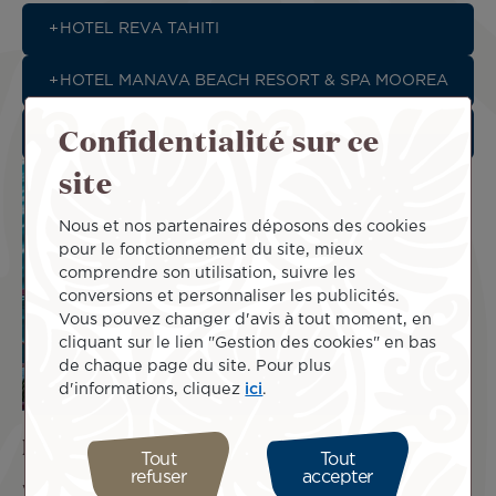
HOTEL REVA TAHITI
HOTEL MANAVA BEACH RESORT & SPA MOOREA
Confidentialité sur ce
PASSEPORT GOURMAND
site
Nous et nos partenaires déposons des cookies
pour le fonctionnement du site, mieux
comprendre son utilisation, suivre les
conversions et personnaliser les publicités.
Vous pouvez changer d'avis à tout moment, en
cliquant sur le lien "Gestion des cookies" en bas
de chaque page du site. Pour plus
d'informations, cliquez
ici
.
Dépenser des miles
Tout
Tout
refuser
accepter
Voyagez différemment avec les Miles du Club Tiare !