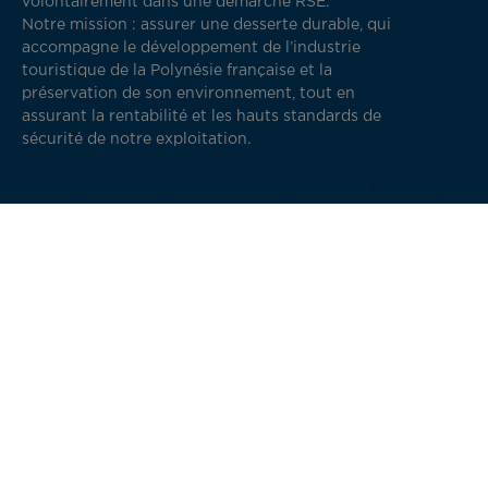
volontairement dans une démarche RSE.
Notre mission : assurer une desserte durable, qui
accompagne le développement de l’industrie
touristique de la Polynésie française et la
préservation de son environnement, tout en
assurant la rentabilité et les hauts standards de
sécurité de notre exploitation.
Nos 4 axes pour un développement
durable et responsable
Maintenir une exploitation responsable de nos vols
et une relation de confiance avec nos parties
prenantes (clients, équipages, fournisseurs, etc.),
Réduire l’impact environnemental de notre activité,
Être un employeur engagé (assurer la santé et
sécurité au travail de son personnel et développer