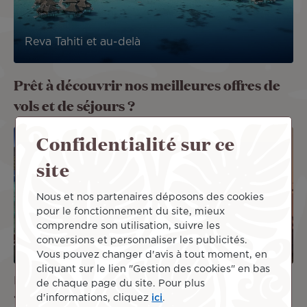
Reva Tahiti et au-delà
Prêt à découvrir nos meilleures offres de
vols et de séjours ?
Image
Image
Confidentialité sur ce
OFFRE
OFFRE
site
DE VOL
DE VOL
Nous et nos partenaires déposons des cookies
pour le fonctionnement du site, mieux
comprendre son utilisation, suivre les
conversions et personnaliser les publicités.
Vous pouvez changer d'avis à tout moment, en
cliquant sur le lien "Gestion des cookies" en bas
Paris Tahiti
Paris Los Angeles
de chaque page du site. Pour plus
d'informations, cliquez
ici
.
1 560 €
TTC
819 €
TTC