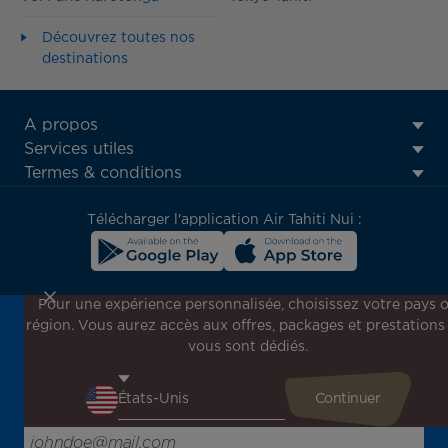
Découvrez toutes nos
destinations
ATN:
A propos
Footer
Services utiles
menu
Termes & conditions
block
Télécharger l'application Air Tahiti Nui :
Pour une expérience personnalisée, choisissez votre pays 
région. Vous aurez accès aux offres, packages et prestations
Inscrivez-vous à notre newsletter !
vous sont dédiés.
Recevez en avant-première toutes nos offres spéciales et
promotions, découvrez nos destinations et trouvez
l'inspiration pour votre prochain voyage !
Saisissez votre adresse e-mail ici