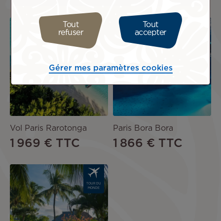
Image
Image
Tout
Tout
refuser
accepter
OFFRE
OFFRE
DE VOL
DE VOL
Gérer mes paramètres cookies
Vol Paris Rarotonga
Paris Bora Bora
1 969 €
TTC
1 866 €
TTC
Image
TOUR DU
MONDE