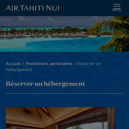
MENU
Aller
Image
au
contenu
principal
Fil
Accueil
Prestations partenaires
Réserver un
d'Ariane
hébergement
Réserver un hébergement