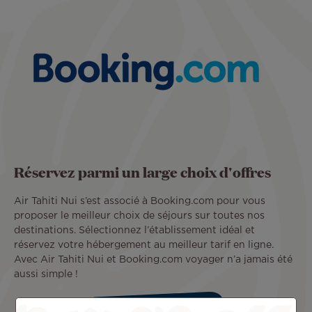
Réservez parmi un large choix d'offres
Air Tahiti Nui s’est associé à Booking.com pour vous
proposer le meilleur choix de séjours sur toutes nos
destinations. Sélectionnez l’établissement idéal et
réservez votre hébergement au meilleur tarif en ligne.
Avec Air Tahiti Nui et Booking.com voyager n’a jamais été
aussi simple !