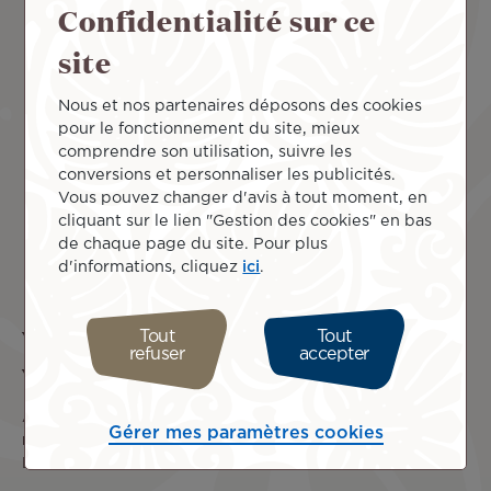
En savoir plus
Confidentialité sur ce
site
Nous et nos partenaires déposons des cookies
pour le fonctionnement du site, mieux
comprendre son utilisation, suivre les
conversions et personnaliser les publicités.
Vous pouvez changer d'avis à tout moment, en
cliquant sur le lien "Gestion des cookies" en bas
de chaque page du site. Pour plus
d'informations, cliquez
ici
.
Voyagez l’esprit tranquille et arrivez la
Tout
Tout
refuser
accepter
veille de votre départ à Paris
Air Tahiti Nui est heureuse de vous faire profiter d’une
Gérer mes paramètres cookies
réduction exclusive de 15%
sur votre réservation à l’
Hôtel
Mercure Paris CDG Airport & Convention
!