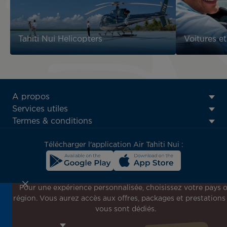
Tahiti Nui Helicopters
Voitures et
ATN:
A propos
Footer
Services utiles
menu
Termes & conditions
block
Télécharger l'application Air Tahiti Nui :
Pour une expérience personnalisée, choisissez votre pays 
région. Vous aurez accès aux offres, packages et prestations
Inscrivez-vous à notre newsletter !
vous sont dédiés.
Recevez en avant-première toutes nos offres spéciales et
promotions, découvrez nos destinations et trouvez