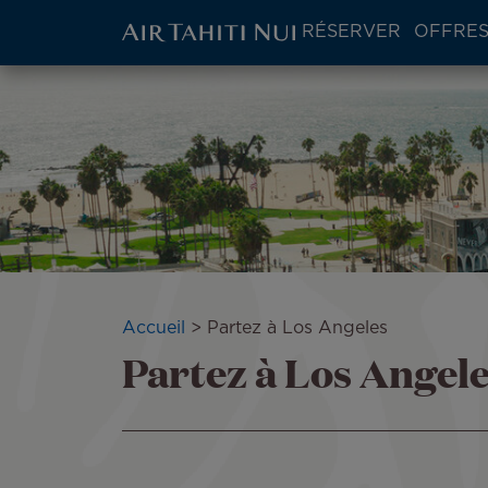
ATN:
RÉSERVER
OFFRES
Main
menu
Aller
Image
block
au
contenu
principal
Fil
Accueil
Partez à Los Angeles
Partez à Los Angel
d'Ariane