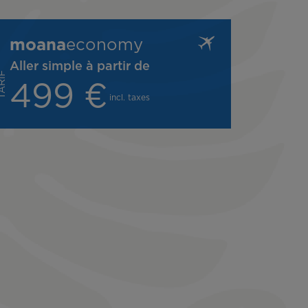
moana
economy
Aller simple à partir de
L
F
499 €
incl. taxes