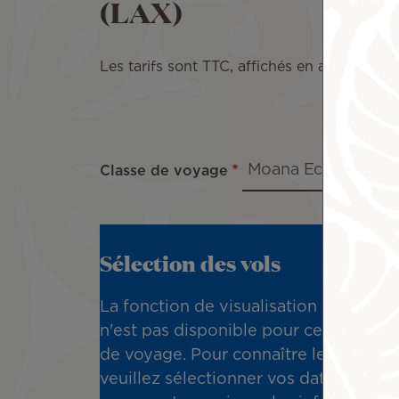
(LAX)
Les tarifs sont TTC, affichés en aller sim
Classe de voyage
Au 
Sélection des vols
La fonction de visualisation des tarifs
n'est pas disponible pour cette classe
de voyage. Pour connaître les tarifs,
veuillez sélectionner vos dates de