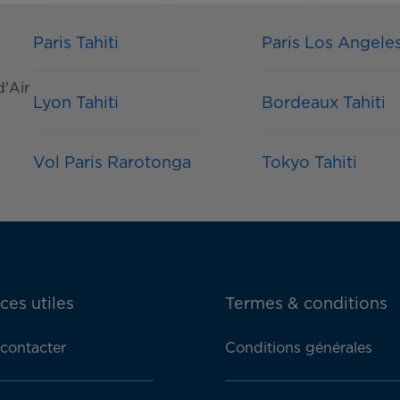
Paris Tahiti
Paris Los Angele
d'Air
Lyon Tahiti
Bordeaux Tahiti
Vol Paris Rarotonga
Tokyo Tahiti
ces utiles
Termes & conditions
contacter
Conditions générales