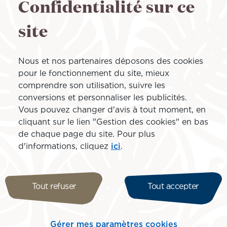
Confidentialité sur ce
site
ple, pour 1 personne en classe Moana Economy.
Nous et nos partenaires déposons des cookies
pour le fonctionnement du site, mieux
comprendre son utilisation, suivre les
départ de :
Destination :
conversions et personnaliser les publicités.
Vous pouvez changer d'avis à tout moment, en
cliquant sur le lien "Gestion des cookies" en bas
de chaque page du site. Pour plus
Dates de voyage et passagers
d'informations, cliquez
ici
.
Dates de voyage
Passagers
Tout refuser
Tout accepter
1 passager
Code Promo
Gérer mes paramètres cookies