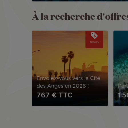
À la recherche d'offres
Image
Image
PROMO
Envolez-vous vers la Cité
des Anges en 2026 !
Part
767 €
TTC
1 