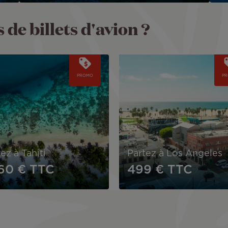
 de billets d'avion ?
Image
PROMO
P
ez à Tahiti
Partez à Los Angeles
560 €
TTC
499 €
TTC