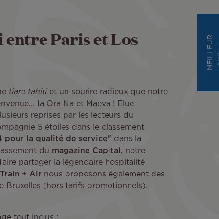
i entre Paris et Los
M
E
I
L
E
U
R
T
A
R
I
une
tiare tahiti
et un sourire radieux que notre
envenue… Ia Ora Na et Maeva ! Elue
sieurs reprises par les lecteurs du
mpagnie 5 étoiles dans le classement
 pour la qualité de service"
dans la
classement du
magazine Capital
, notre
ire partager la légendaire hospitalité
Train + Air
nous proposons également des
e Bruxelles (hors tarifs promotionnels).
age tout inclus :