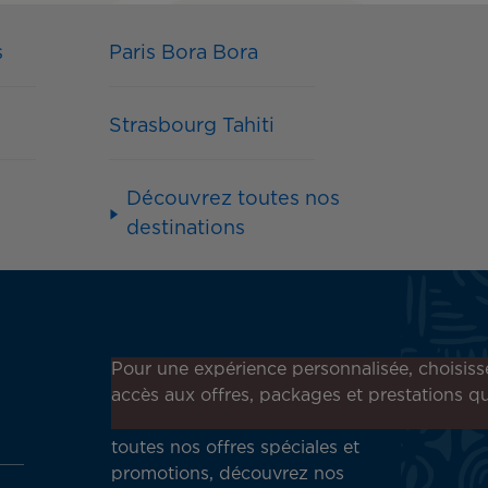
s
Paris Bora Bora
Strasbourg Tahiti
Découvrez toutes nos
destinations
Inscrivez-vous à notre
Pour une expérience personnalisée, choisiss
newsletter !
accès aux offres, packages et prestations qu
Recevez en avant-première
toutes nos offres spéciales et
promotions, découvrez nos