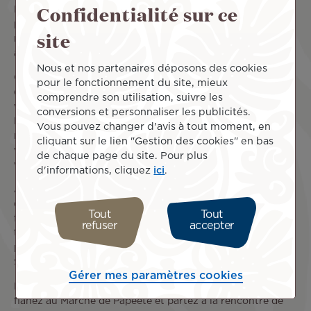
Confidentialité sur ce
Papeete à l’intérieur de ses vallées montagneuses, en
passant par son lagon, et ses plages de sable blanc ou
site
noir… chaque décor offre l’opportunité d’une nouvelle
aventure !
Nous et nos partenaires déposons des cookies
Commencez par explorer les montagnes de Tahiti, riches
pour le fonctionnement du site, mieux
de
chemins de randonnée
: les Jardins d’eau de Vaipahi, la
comprendre son utilisation, suivre les
vallée de la Papeno’o, la vallée de Fautaua, le chemin du
conversions et personnaliser les publicités.
Belvédère ou l’ascension du mont Aorai pour les
Vous pouvez changer d'avis à tout moment, en
randonneurs les plus aguerris… Quel que soit votre choix,
cliquant sur le lien "Gestion des cookies" en bas
vous aurez toujours la chance de découvrir une
de chaque page du site. Pour plus
végétation luxuriante et des panoramas majestueux.
d'informations, cliquez
ici
.
Après une petite marche, rien de mieux que de profiter
d’une baignade bien méritée ! Entre un moment de
Tout
Tout
farniente sur la plage et du snorkeling au milieu des
refuser
accepter
tortues marines et des poissons multicolores, vous
pourrez profiter d’une variété de sports aquatiques :
Stand-Up paddle, surf, kitesurf, pirogue, kayak, etc.
Gérer mes paramètres cookies
Enfin, immergez-vous dans la vie animée de Papeete :
flânez au Marché de Papeete et partez à la rencontre de