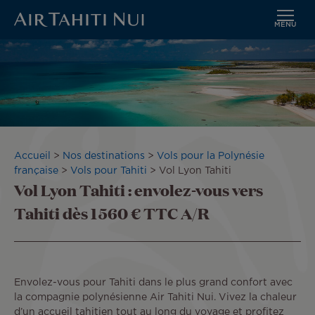
MENU
Aller
Image
au
contenu
principal
Fil
Accueil
Nos destinations
Vols pour la Polynésie
d'Ariane
française
Vols pour Tahiti
Vol Lyon Tahiti
Vol Lyon Tahiti : envolez-vous vers
Tahiti dès 1 560 € TTC A/R
Envolez-vous pour Tahiti dans le plus grand confort avec
la compagnie polynésienne Air Tahiti Nui. Vivez la chaleur
d’un accueil tahitien tout au long du voyage et profitez