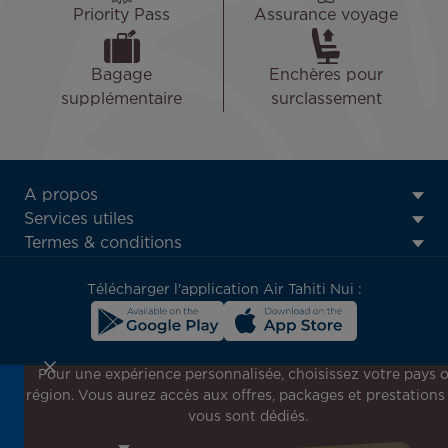
Priority Pass
Assurance voyage
Bagage
Enchères pour
supplémentaire
surclassement
ATN:
A propos
Footer
Services utiles
menu
Termes & conditions
block
Télécharger l'application Air Tahiti Nui :
Pour une expérience personnalisée, choisissez votre pays 
région. Vous aurez accès aux offres, packages et prestations
Inscrivez-vous à notre newsletter !
vous sont dédiés.
Recevez en avant-première toutes nos offres spéciales et
promotions, découvrez nos destinations et trouvez