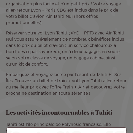
organisation plus facile et d’un petit prix ! Votre voyage
aller-retour Lyon – Paris CDG est inclus dans le prix de
votre billet d’avion Air Tahiti Nui (hors offres
promotionnelles).
Réserver votre vol Lyon Tahiti (XYD – PPT) avec Air Tahiti
Nui vous assure également de nombreux bénéfices inclus
dans le prix du billet d’avion : un service chaleureux à
bord, des repas savoureux, un à deux bagages en soute
selon votre classe de voyage, un bagage cabine, ainsi
qu’un kit de confort.
Embarquez et voyagez bercé par l’esprit de Tahiti Et Ses
Îles. Trouvez un billet de train + vol Lyon Tahiti aller-retour
au meilleur prix avec l’offre Train + Air et découvrez votre
prochaine destination en toute sérénité !
Les activités incontournables à Tahiti
Tahiti est l’île principale de Polynésie française. Elle
surprend par la variété de ses paysages : du centre-ville de