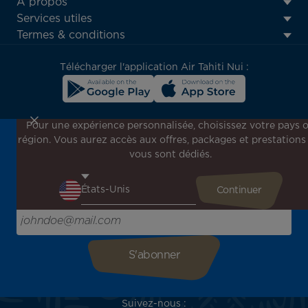
ATN:
A propos
Footer
Services utiles
menu
Termes & conditions
block
Télécharger l'application Air Tahiti Nui :
Pour une expérience personnalisée, choisissez votre pays 
région. Vous aurez accès aux offres, packages et prestations
Inscrivez-vous à notre newsletter !
vous sont dédiés.
Recevez en avant-première toutes nos offres spéciales et
promotions, découvrez nos destinations et trouvez
l'inspiration pour votre prochain voyage !
Saisissez votre adresse e-mail ici
Suivez-nous :