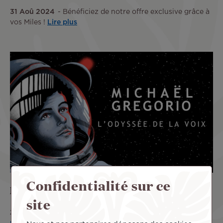
31 Aoû 2024
Bénéficiez de notre offre exclusive grâce à
vos Miles !
Lire plus
Confidentialité sur ce
Michaël Gregorio de retour au Fenua !
site
28 Aoû 2024
L’Odyssée de la voix grâce à vos Miles
Lire