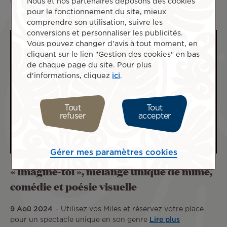
plus
Nous et nos partenaires déposons des cookies
pour le fonctionnement du site, mieux
comprendre son utilisation, suivre les
conversions et personnaliser les publicités.
Vous pouvez changer d'avis à tout moment, en
cliquant sur le lien "Gestion des cookies" en bas
de chaque page du site. Pour plus
d'informations, cliquez
ici
.
Tout
Tout
refuser
accepter
Gérer mes paramètres cookies
« Imagine-toi », mélange unique de mime,
comédie et poésie visuelle
9 Aoû 2024
Utilisez vos Miles et réservez votre place
pour un spectacle unique en son genre
Lire plus