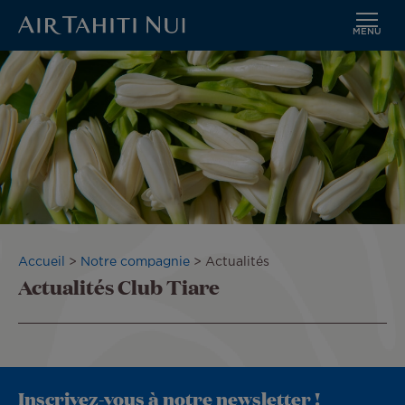
MENU
Aller
au
contenu
principal
Fil
Accueil
Notre compagnie
Actualités
Actualités Club Tiare
d'Ariane
Inscrivez-vous à notre newsletter !