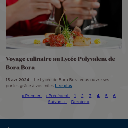
Voyage culinaire au Lycée Polyvalent de
Bora Bora
15 avr 2024
Le Lycée de Bora Bora vous ouvre ses
portes grâce à vos miles
Lire plus
Première
« Premier
Page
‹ Précédent
Page
1
Page
2
Page
3
Page
4
Page
5
Page
6
Pag
Pagination
page
précédente
Suivant ›
Dernière
Dernier »
courante
sui
page