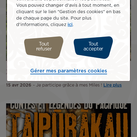
Vous pouvez changer d'avis à tout moment, en
cliquant sur le lien "Gestion des cookies" en bas
de chaque page du site. Pour plus
d'informations, cliquez
ici
.
Tout
Tout
refuser
accepter
XTERRA Moorea Trail Run 2026
Gérer mes paramètres cookies
15 avr 2026
Je participe grâce à mes Miles !
Lire plus