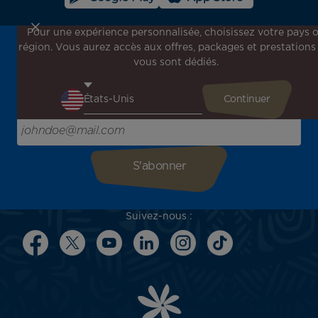
Pour une expérience personnalisée, choisissez votre pays 
région. Vous aurez accès aux offres, packages et prestations
Inscrivez-vous à notre newsletter !
vous sont dédiés.
Recevez en avant-première toutes nos offres spéciales et
promotions, découvrez nos destinations et trouvez
l'inspiration pour votre prochain voyage !
Saisissez votre adresse e-mail ici
Suivez-nous :