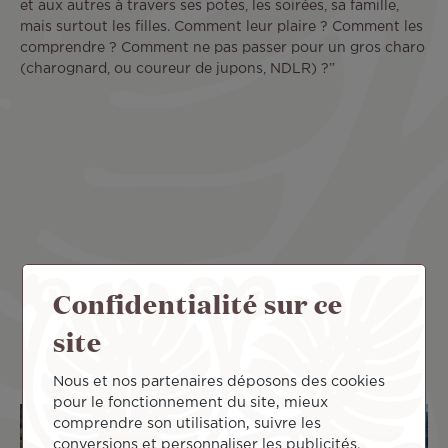
et aux autres à travers ses potes, les soirées, sa famille,
mais surtout les filles. Comment leur plaire ? Comment les
comprendre ? Comment ne pas passer pour un gros charo
(charognard, ou coureur de jupons, NDLR) ?”
Remote
video
URL
Confidentialité sur ce
site
Nous et nos partenaires déposons des cookies
pour le fonctionnement du site, mieux
comprendre son utilisation, suivre les
conversions et personnaliser les publicités.