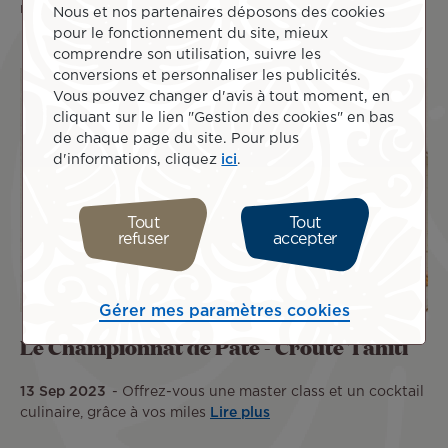
miles
Lire plus
Nous et nos partenaires déposons des cookies
pour le fonctionnement du site, mieux
comprendre son utilisation, suivre les
conversions et personnaliser les publicités.
Vous pouvez changer d'avis à tout moment, en
cliquant sur le lien "Gestion des cookies" en bas
de chaque page du site. Pour plus
d'informations, cliquez
ici
.
Tout
Tout
refuser
accepter
Gérer mes paramètres cookies
Le Championnat de Pâté - Croûte Tahiti
13 Sep 2023
Offrez-vous une master class et un cocktail
culinaire, grâce à vos miles
Lire plus