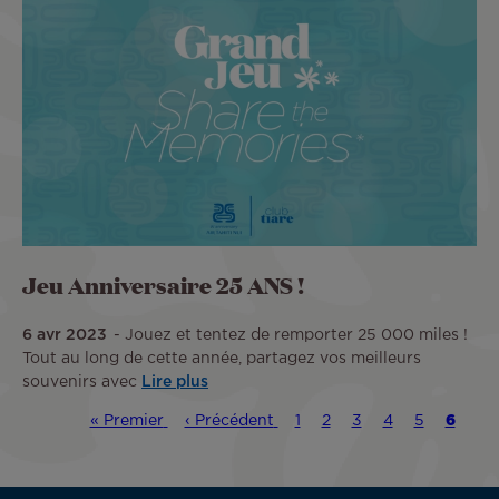
Jeu Anniversaire 25 ANS !
6 avr 2023
Jouez et tentez de remporter 25 000 miles !
Tout au long de cette année, partagez vos meilleurs
souvenirs avec
Lire plus
Première
« Premier
Page
‹ Précédent
Page
1
Page
2
Page
3
Page
4
Page
5
Page
6
Pagination
page
précédente
couran