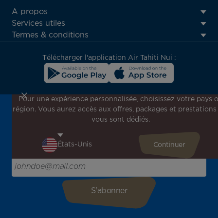
ATN:
A propos
Footer
Services utiles
menu
Termes & conditions
block
Télécharger l'application Air Tahiti Nui :
Pour une expérience personnalisée, choisissez votre pays 
région. Vous aurez accès aux offres, packages et prestations
Inscrivez-vous à notre newsletter !
vous sont dédiés.
Recevez en avant-première toutes nos offres spéciales et
promotions, découvrez nos destinations et trouvez
l'inspiration pour votre prochain voyage !
Saisissez votre adresse e-mail ici