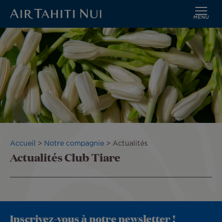
MENU
Aller
au
contenu
principal
Fil
Accueil
Notre compagnie
Actualités
Actualités Club Tiare
d'Ariane
Inscrivez-vous à notre newsletter !