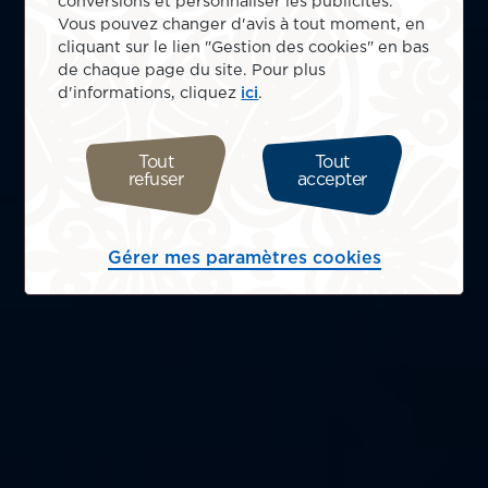
conversions et personnaliser les publicités.
Vous pouvez changer d'avis à tout moment, en
cliquant sur le lien "Gestion des cookies" en bas
de chaque page du site. Pour plus
d'informations, cliquez
ici
.
Tout
Tout
refuser
accepter
Gérer mes paramètres cookies