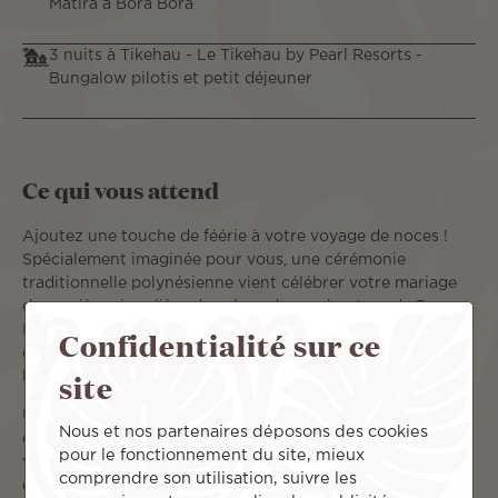
Matira à Bora Bora
3 nuits à Tikehau - Le Tikehau by Pearl Resorts -
Bungalow pilotis et petit déjeuner
Ce qui vous attend
Ajoutez une touche de féérie à votre voyage de noces !
Spécialement imaginée pour vous, une cérémonie
traditionnelle polynésienne vient célébrer votre mariage
de manière singulière dans le cadre enchanteur de Bora
Bora. Ce voyage au parfum de tiare se termine en beauté
Confidentialité sur ce
dans votre bungalow sur pilotis à Tikehau, lieu paisible où
site
le temps semble être suspendu.
Un combiné de rêve sur 6 îles de la Polynésie où vous
Nous et nos partenaires déposons des cookies
découvrirez la beauté de la culture polynésienne durant
pour le fonctionnement du site, mieux
votre séjour de 16 jours / 13 nuits sous le magnifique ciel
comprendre son utilisation, suivre les
étoilé.