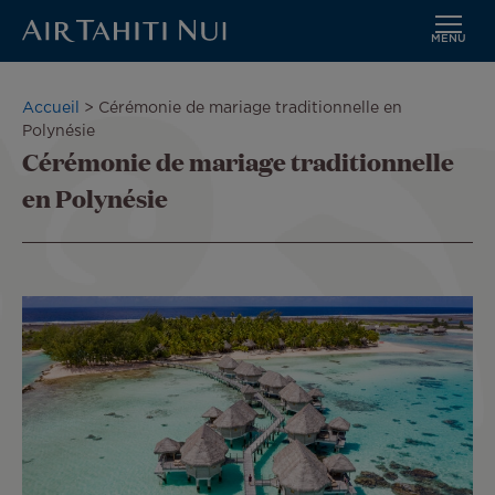
MENU
Aller
au
Fil
Accueil
Cérémonie de mariage traditionnelle en
contenu
d'Ariane
Polynésie
principal
Cérémonie de mariage traditionnelle
en Polynésie