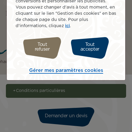
conversions et personnaliser les publicités.
Vous pouvez changer d'avis à tout moment, en
Îles incluses
cliquant sur le lien "Gestion des cookies" en bas
de chaque page du site. Pour plus
d'informations, cliquez
ici
.
Tout
Tout
refuser
accepter
ehau
Bora Bora
Moorea
Gérer mes paramètres cookies
Conditions particulières
Demander un devis