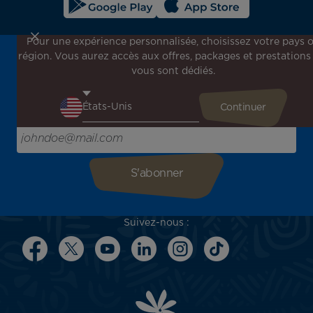
Pour une expérience personnalisée, choisissez votre pays 
région. Vous aurez accès aux offres, packages et prestations
Inscrivez-vous à notre newsletter !
vous sont dédiés.
Recevez en avant-première toutes nos offres spéciales et
promotions, découvrez nos destinations et trouvez
l'inspiration pour votre prochain voyage !
Saisissez votre adresse e-mail ici
Suivez-nous :