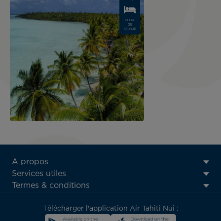
OFFRE
DE
SÉJOUR
ATN:
A propos
Footer
Services utiles
menu
Termes & conditions
block
Télécharger l'application Air Tahiti Nui :