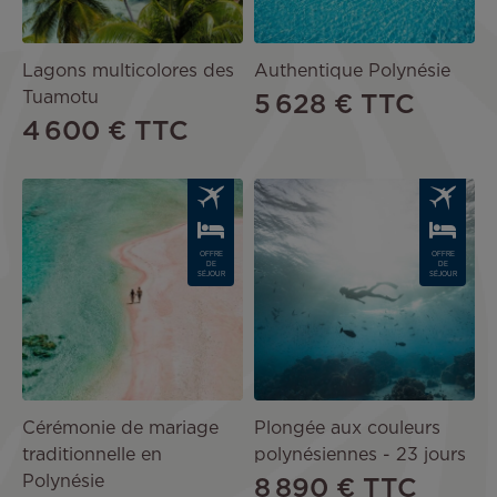
Lagons multicolores des
Authentique Polynésie
Tuamotu
5 628 €
TTC
4 600 €
TTC
Image
Image
OFFRE
OFFRE
DE
DE
SÉJOUR
SÉJOUR
Cérémonie de mariage
Plongée aux couleurs
traditionnelle en
polynésiennes - 23 jours
Polynésie
8 890 €
TTC