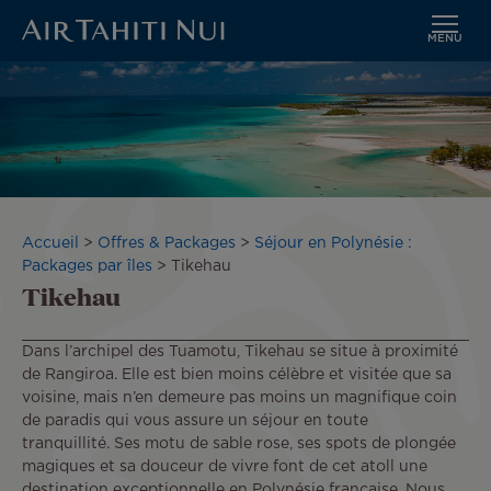
MENU
Aller
Image
au
contenu
principal
Fil
Accueil
Offres & Packages
Séjour en Polynésie :
d'Ariane
Packages par îles
Tikehau
Tikehau
Dans l’archipel des Tuamotu, Tikehau se situe à proximité
de Rangiroa. Elle est bien moins célèbre et visitée que sa
voisine, mais n’en demeure pas moins un magnifique coin
de paradis qui vous assure un séjour en toute
tranquillité. Ses motu de sable rose, ses spots de plongée
magiques et sa douceur de vivre font de cet atoll une
destination exceptionnelle en Polynésie française. Nous