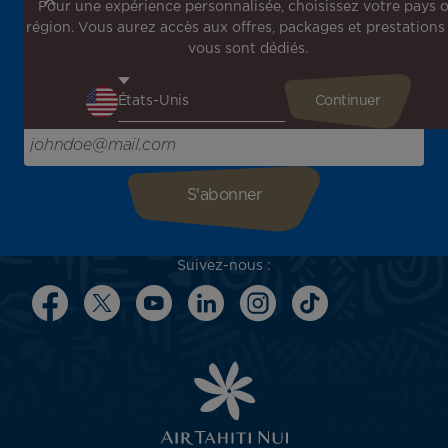
Pour une expérience personnalisée, choisissez votre pays 
région. Vous aurez accès aux offres, packages et prestations
Inscrivez-vous à notre newsletter !
vous sont dédiés.
Recevez en avant-première toutes nos offres spéciales et
promotions, découvrez nos destinations et trouvez
l'inspiration pour votre prochain voyage !
Saisissez votre adresse e-mail ici
Suivez-nous :