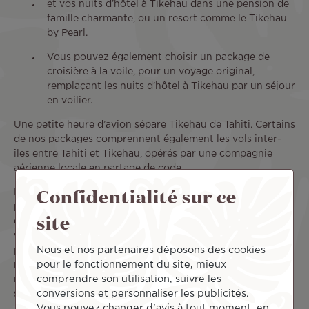
et vos nuits d’hôtel à Tikehau dans une pension de
famille charmante, ou un resort comme le Tikehau
by Pearl.
Vous pouvez également choisir un package de
croisière à la voile, pour un voyage original,
remplaçant les nuits d’hôtel à Tikehau par un séjour
en voilier.
Une petite heure d’avion sépare Tikehau de Tahiti. Certains
de nos packages comprennent également les vols inter-
îles entre Tahiti et Tikehau, opérés par une compagnie
aérienne locale en partage de code.
Confidentialité sur ce
Pour en savoir plus sur nos offres, veuillez contacter nos
partenaires spécialistes de Tahiti et des îles. Votre agence
site
de voyage pourra ainsi adapter votre séjour à Tikehau et
vos nuits d’hôtel à vos envies. N’hésitez pas à demander
Nous et nos partenaires déposons des cookies
plus de renseignements pour réserver également des
pour le fonctionnement du site, mieux
meilleures excursions depuis votre pension ou votre
comprendre son utilisation, suivre les
resort. Profitez de votre voyage à Tikehau à petit prix, et
conversions et personnaliser les publicités.
sans stress !
Vous pouvez changer d'avis à tout moment, en