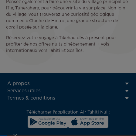
Pensez également à faire une visite du village principal de
l’île, Tuherahera, pour découvrir la vie sur place. Non loin
du village, vous trouverez une curiosité géologique
nommée « Cloche de Hina », une grande structure de
corail posée sur la plage.
Réservez votre voyage à Tikehau dès à présent pour
profiter de nos offres nuits d’hébergement + vols
internationaux vers Tahiti Et Ses Îles.
ATN:
A propos
Footer
Services utiles
menu
Termes & conditions
block
Télécharger l'application Air Tahiti Nui :