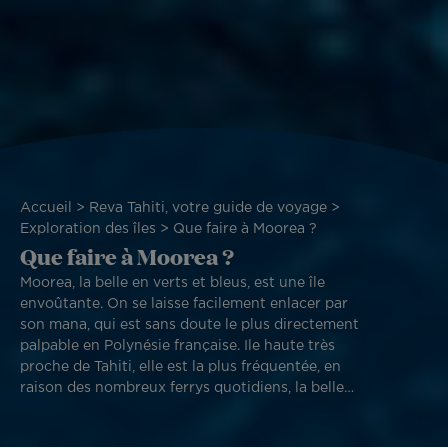
Fil
Accueil
Reva Tahiti, votre guide de voyage
d'Ariane
Exploration des îles
Que faire à Moorea ?
Que faire à Moorea ?
Moorea, la belle en verts et bleus, est une île
envoûtante. On se laisse facilement enlacer par
son mana, qui est sans doute le plus directement
palpable en Polynésie française. Ile haute très
proche de Tahiti, elle est la plus fréquentée, en
raison des nombreux ferrys quotidiens, la belle
ne manque pas d’attraction.