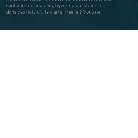
centaines de couleurs, figées ou qui s’animent,
dans des flots d’une clarté irréelle ? Vous ne
rêvez pas, vous profitez juste d’un des meilleurs
spots de snorkeling au monde.
Les touristes sont généralement très surpris, en Polynésie
française, de la qualité de l’eau de baignade, mais surtout
de la vie sous-marine très riche, très variée et
omniprésente. Les eaux polynésiennes sont en bonne
santé, c’est un fait. Ce bien est d’autant plus protégé qu’il
peut être victime de pollutions qui viennent de l’autre
bout du monde.
Est-ce qu’il existe des spots plus riches, plus exceptionnels
que d’autres ? Quels sont les meilleurs spots de Bora Bora
pour cela ? Quels sont les meilleurs spots de snorkeling à
Bora Bora et dans le reste de Tahiti Et Ses Îles ? Suivez le
guide !
Faire du snorkeling à Tahiti Et Ses Îles