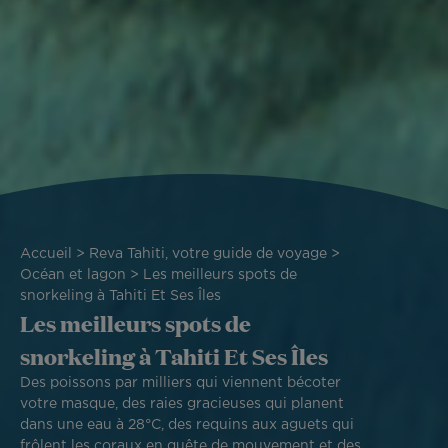
Fil
Accueil
Reva Tahiti, votre guide de voyage
d'Ariane
Océan et lagon
Les meilleurs spots de
snorkeling à Tahiti Et Ses Îles
Les meilleurs spots de
snorkeling à Tahiti Et Ses Îles
Des poissons par milliers qui viennent bécoter
votre masque, des raies gracieuses qui planent
dans une eau à 28°C, des requins aux aguets qui
frôlent les coraux en quête de mouvement et des