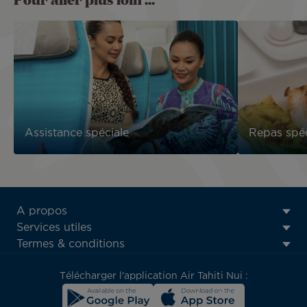
Assistance spéciale
Repas spé
ATN:
A propos
Footer
Services utiles
menu
Termes & conditions
block
Télécharger l'application Air Tahiti Nui :