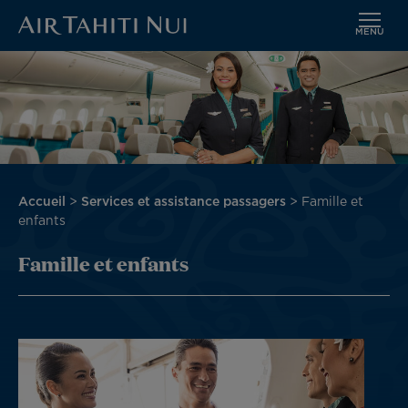
MENU
Aller
Image
au
contenu
principal
Fil
Accueil
Services et assistance passagers
Famille et
d'Ariane
enfants
Famille et enfants