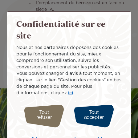
L’emplacement du berceau est en face du
siège 1A.
En Mānava Premium :
Confidentialité sur ce
L’adulte et 1 bébé par block siège, OU
Les 2 adultes et les 2 bébés en rangée 10DEF
site
L’emplacement des 2 berceaux sont en face
des sièges 10A et 10L.
Nous et nos partenaires déposons des cookies
En Moana Economy :
pour le fonctionnement du site, mieux
L’adulte et 1 bébé par block siège, OU
comprendre son utilisation, suivre les
Les 2 adultes et les 2 bébés en rangée 18 ou
conversions et personnaliser les publicités.
32DEF
Vous pouvez changer d'avis à tout moment, en
L’emplacement de berceaux sont en face des
cliquant sur le lien "Gestion des cookies" en bas
sièges 18A, 18L et 32D.
de chaque page du site. Pour plus
d'informations, cliquez
ici
.
Tout
Tout
refuser
accepter