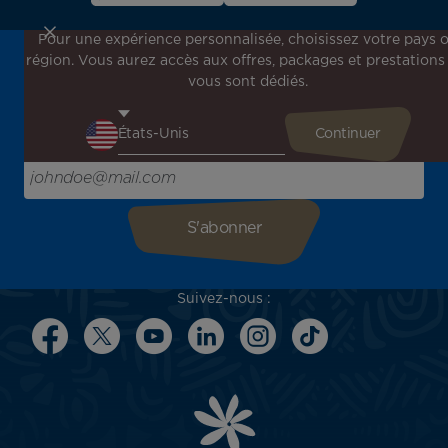
Pour une expérience personnalisée, choisissez votre pays 
région. Vous aurez accès aux offres, packages et prestations
Inscrivez-vous à notre newsletter !
vous sont dédiés.
Recevez en avant-première toutes nos offres spéciales et
promotions, découvrez nos destinations et trouvez
l'inspiration pour votre prochain voyage !
Saisissez votre adresse e-mail ici
Suivez-nous :