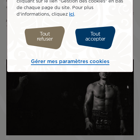
remercie de tout cœur. Cela a été un grand honneur pour
cliquant sur le lien "Gestion des cookies" en bas
moi de recevoir une distinction lors de la soirée des
de chaque page du site. Pour plus
Trophées du sport, j'espère représenter la Polynésie sur les
d'informations, cliquez
ici
.
plus hautes marches du podium, un merci à tous pour
votre soutien. »
Tout
Tout
refuser
accepter
Gérer mes paramètres cookies