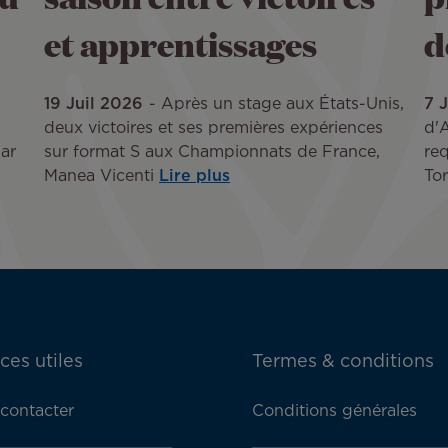
et apprentissages
d
19 Juil 2026
Après un stage aux États-Unis,
7 
deux victoires et ses premières expériences
d'A
ar
sur format S aux Championnats de France,
req
Manea Vicenti
Lire plus
Tor
ces utiles
Termes & conditions
contacter
Conditions générales