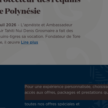
e Polynésie
Juil 2026
L'apnéiste et Ambassadeur
ir Tahiti Nui Denis Grosmaire a fait des
uins-tigres sa vocation. Fondateur de Tore
e, il œuvre
Lire plus
Inscrivez-vous à notre
Pour une expérience personnalisée, choisiss
newsletter !
accès aux offres, packages et prestations qu
Recevez en avant-première
toutes nos offres spéciales et