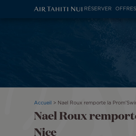
ATN:
RÉSERVER
OFFRES
Main
menu
Aller
block
au
contenu
principal
Fil
Accueil
Nael Roux remporte la Prom’Swi
Nael Roux remport
d'Ariane
Nice