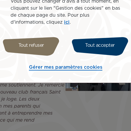
Vous pouvez changer d'avis à tout moment, en
xième, c’est Tahiti. J’ai
cliquant sur le lien "Gestion des cookies" en bas
 île. Je suis tellement
de chaque page du site. Pour plus
olynésie me manquent déjà,
d'informations, cliquez
ici
.
ement particulier avec la
clairement l’un des plus
Tout refuser
Tout accepter
ir Tahiti Nui mais
Gérer mes paramètres cookies
 mon premier sponsor
gagement chaque année.
s me soutiennent. Je remercie
ouveau club français Saint
je loge. Les deux
en mes parents qui
ent à entreprendre mes
e ce qui me rend