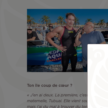
Ton île coup de cœur ?
« J’en ai deux. La première, c’est l’île où 
maternelle, Tubuai. Elle vient souvent à Tah
mais j’ai du mal à trouver du temps pour alle