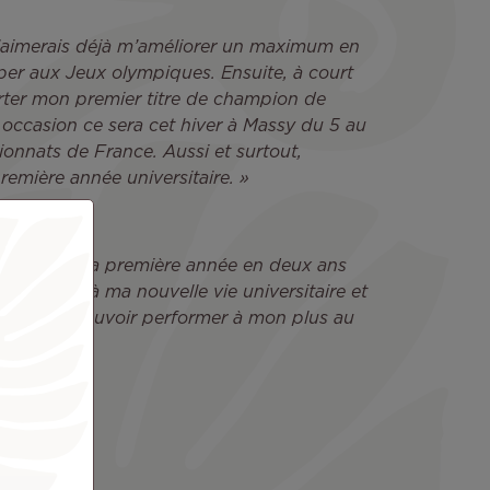
 j’aimerais déjà m’améliorer un maximum en
iper aux Jeux olympiques. Ensuite, à court
orter mon premier titre de champion de
 occasion ce sera cet hiver à Massy du 5 au
onnats de France. Aussi et surtout,
remière année universitaire. »
1. Je fais ma première année en deux ans
m’adapter à ma nouvelle vie universitaire et
tudes et pouvoir performer à mon plus au