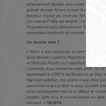
attachement familial avec cette île. Et la deu
grandi de mes 10 ans à mes 18 ans sur cette
heureux d’avoir pu vivre ça. Tahiti et la P
j’ai vraiment hâte de revenir. J’ai un attach
Polynésie et plus précisément Tahiti. C’est 
merveilleux endroits du monde. »
Un dernier mot ?
« Merci à mes sponsors, à commencer par A
aussi Boloré Logistics Polynésie qui a été
et Disfruits Pacific qui maintient son en
J’aimerais aussi remercier mes amis, car il
également le CREPS de Boulouris et mon n
Raphaël natation, ma grand-mère chez qui 
personnes à qui je dois le plus, ce sont bi
m’accompagnent depuis le début et m’aid
projets. Sans eux, je n’aurai jamais pu fair
heureux. »
SB/ATN