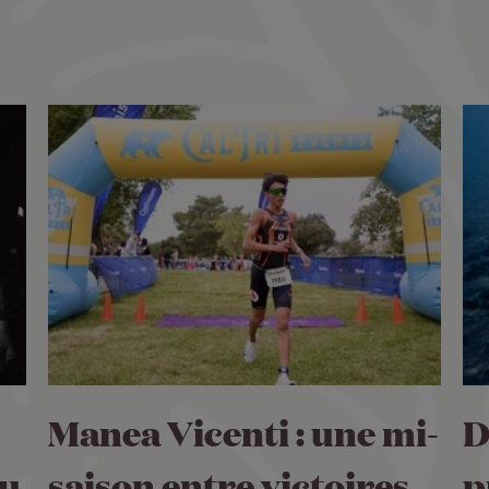
Manea Vicenti : une mi-
D
du
saison entre victoires
p