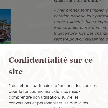
Quels sont tes projets ?
« Mes projets sont simples,
natation pour un jour partic
terme, j’aimerais bien remp
France junior et ma dernière
9 décembre, lors des champi
j’espère pouvoir réussir ma p
Ta vie professionnelle ?
Confidentialité sur ce
« Je suis en licence STAPS L
pour me laisser le temps de 
site
pour réussir au mieux mes é
niveau en natation. »
Nous et nos partenaires déposons des cookies
pour le fonctionnement du site, mieux
vit ma grand mère
comprendre son utilisation, suivre les
iti pour nous rendre visite
conversions et personnaliser les publicités.
r la voir sur son île. J’ai un