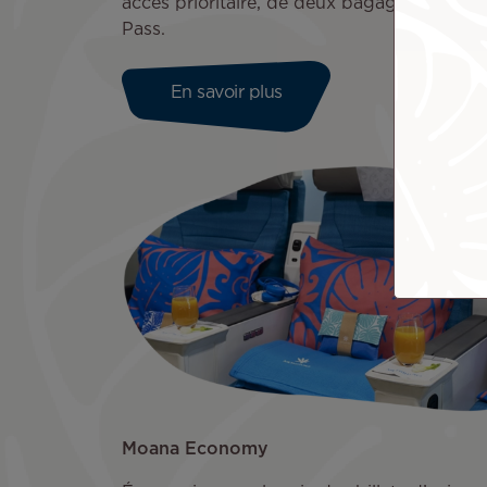
accès prioritaire, de deux bagages de 32 
Pass.
En savoir plus
Moana Economy