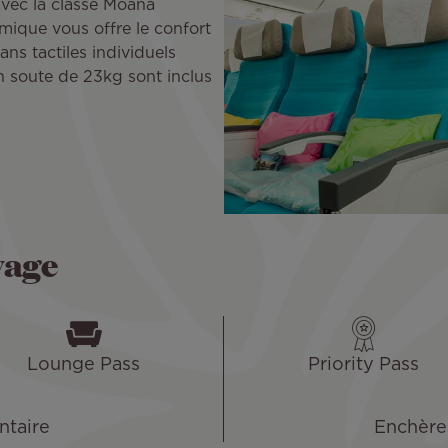
avec la classe Moana
ique vous offre le confort
ans tactiles individuels
n soute de 23kg sont inclus
yage
Lounge Pass
Priority Pass
taire
Enchère