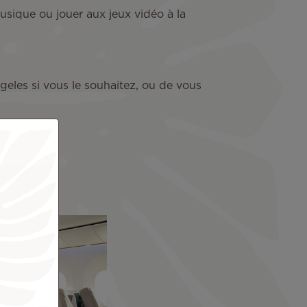
usique ou jouer aux jeux vidéo à la
geles si vous le souhaitez, ou de vous