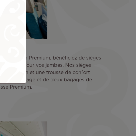
aire Mānava Premium, bénéficiez de sièges
and espace pour vos jambes. Nos sièges
es sur 20 cm et une trousse de confort
fitez du voyage et de deux bagages de
asse Premium.