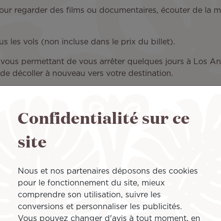
pour regarder des films ou documentaires, écouter de la m
 les vols (non incluse dans le prix du billet).
, vous permettant de vous arrêter quelques jours à Los An
de décoller à nouveau vers votre destination.
Confidentialité sur ce
e voyage qui vous convient
site
Nous et nos partenaires déposons des cookies
abine de standing. Ses
pour le fonctionnement du site, mieux
s pouvez ainsi vous reposer
comprendre son utilisation, suivre les
 durée du vol. Réservez
conversions et personnaliser les publicités.
profiter également d’un
Vous pouvez changer d'avis à tout moment, en