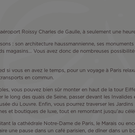
l’aéroport Roissy Charles de Gaulle, à seulement une heur
isons : son architecture haussmannienne, ses monuments h
nds magasins… Vous avez donc de nombreuses possibilités 
 pied si vous en avez le temps, pour un voyage à Paris rela
s transports en commun.
ables, vous pouvez bien sûr monter en haut de la tour Eiff
r le long des quais de Seine, passer devant les Invalides e
Musée du Louvre. Enfin, vous pourrez traverser les Jardin
nes et boutiques de luxe, tout en remontant jusqu’au cél
é abritant la cathédrale Notre-Dame de Paris, le Marais ou 
faire une pause dans un café parisien, de dîner dans un bo