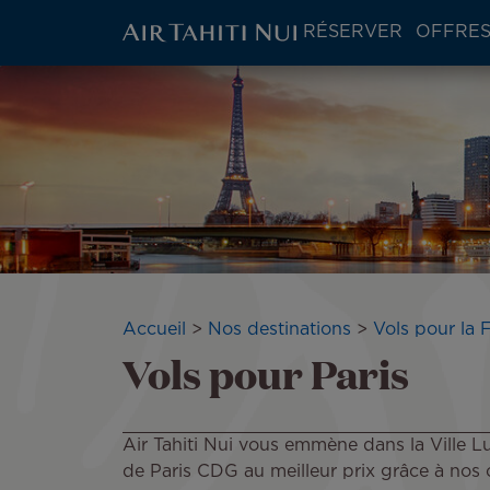
ATN:
RÉSERVER
OFFRES
Main
menu
Aller
Image
block
au
contenu
principal
Fil
Accueil
Nos destinations
Vols pour la 
Vols pour Paris
d'Ariane
Air Tahiti Nui vous emmène dans la Ville Lu
de Paris CDG au meilleur prix grâce à nos o