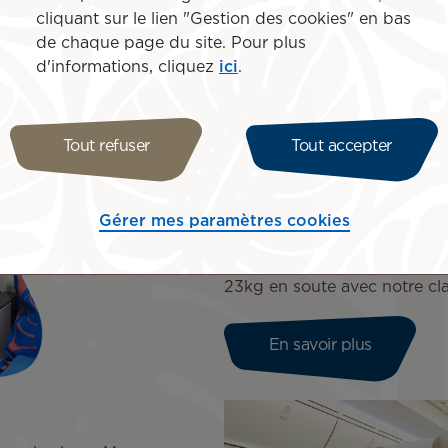
kg en soute et du Lounge
cliquant sur le lien "Gestion des cookies" en bas
de chaque page du site. Pour plus
d'informations, cliquez
ici
.
Tout refuser
Tout accepter
Mānava Premium
Avec notre cabine intermédi
plus larges et d'un plus gr
Gérer mes paramètres cookies
couleur lagon sont inclinabl
premium vous y attend. Pro
23kg en soute avec notre cl
En savoir plus