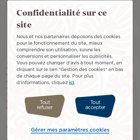
Accepter
Confidentialité sur ce
site
Nous et nos partenaires déposons des cookies
pour le fonctionnement du site, mieux
comprendre son utilisation, suivre les
conversions et personnaliser les publicités.
Vous pouvez changer d'avis à tout moment, en
La Police de L’Air et des Frontières parisienne signale des
cliquant sur le lien "Gestion des cookies" en bas
temps d’attente allongés lors de l’accès en zone
de chaque page du site. Pour plus
d’embarquement. Air Tahiti Nui a donc décidé d’ouvrir ses
d'informations, cliquez
ici
.
comptoirs d’enregistrement 3h45 avant le départ de votre
vol. Afin d’effectuer sereinement toutes les formalités
d’enregistrement, de police et de sûreté, nous vous
Tout
Tout
refuser
accepter
recommandons d’arriver à l’aéroport le plus tôt possible.
Accès complet aux salons
Gérer mes paramètres cookies
Avant leur vol, les passagers de la classe
Poerava Business