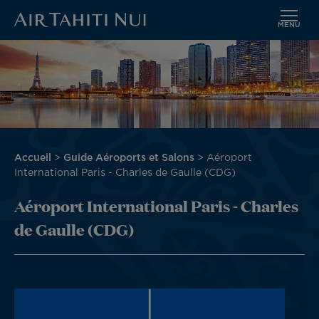
MENU
Aller
Image
au
contenu
principal
Fil
Accueil
Guide Aéroports et Salons
Aéroport
d'Ariane
International Paris - Charles de Gaulle (CDG)
Aéroport International Paris - Charles
de Gaulle (CDG)