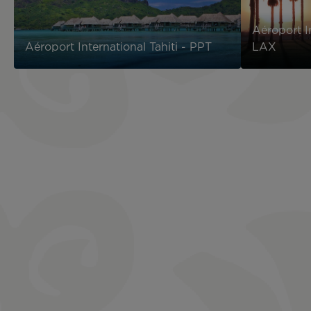
Aéroport I
Aéroport International Tahiti - PPT
LAX