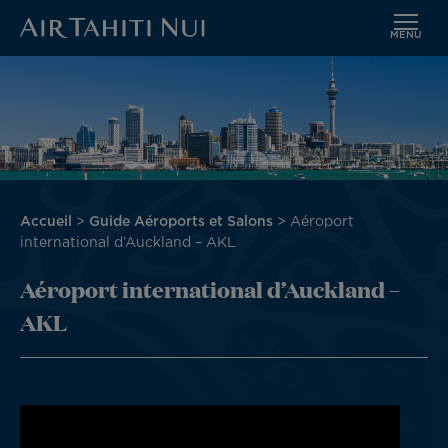
MENU
Aller
Image
au
contenu
principal
Fil
Accueil
Guide Aéroports et Salons
Aéroport
d'Ariane
international d’Auckland – AKL
Aéroport international d’Auckland –
AKL