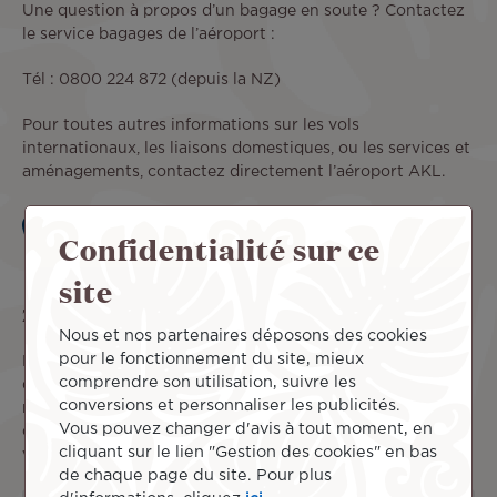
Une question à propos d’un bagage en soute ? Contactez
le service bagages de l’aéroport :
Tél : 0800 224 872 (depuis la NZ)
Pour toutes autres informations sur les vols
internationaux, les liaisons domestiques, ou les services et
aménagements, contactez directement l’aéroport AKL.
Confidentialité sur ce
Site officiel
site
Zone de dépose-minute
Nous et nos partenaires déposons des cookies
pour le fonctionnement du site, mieux
Depuis le 3 avril 2024, la zone de dépose-minute se trouve
comprendre son utilisation, suivre les
désormais à l’intérieur du Transport Hub, au niveau du
conversions et personnaliser les publicités.
rez-de-chaussée de l’aéroport d’Auckland AKL. Pour
Vous pouvez changer d'avis à tout moment, en
obtenir davantage d’informations, nous vous invitons à
cliquant sur le lien "Gestion des cookies" en bas
visiter la page web du
Transport Hub
.
de chaque page du site. Pour plus