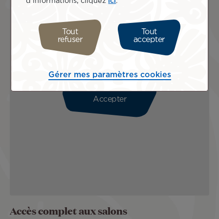
d'informations, cliquez
ici
.
Tout
Tout
refuser
accepter
Gérer mes paramètres cookies
Veuillez accepter les cookies pour voir cette carte.
Accepter
Accès complet aux salons