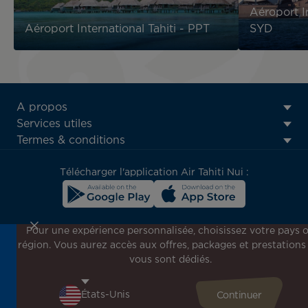
Aéroport I
Aéroport International Tahiti - PPT
SYD
ATN:
A propos
Footer
Services utiles
menu
Termes & conditions
block
Télécharger l'application Air Tahiti Nui :
Pour une expérience personnalisée, choisissez votre pays 
région. Vous aurez accès aux offres, packages et prestations
Inscrivez-vous à notre newsletter !
vous sont dédiés.
Recevez en avant-première toutes nos offres spéciales et
promotions, découvrez nos destinations et trouvez
l'inspiration pour votre prochain voyage !
Saisissez votre adresse e-mail ici