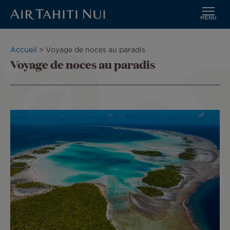
MENU
Aller
au
Fil
Accueil
Voyage de noces au paradis
contenu
Voyage de noces au paradis
d'Ariane
principal