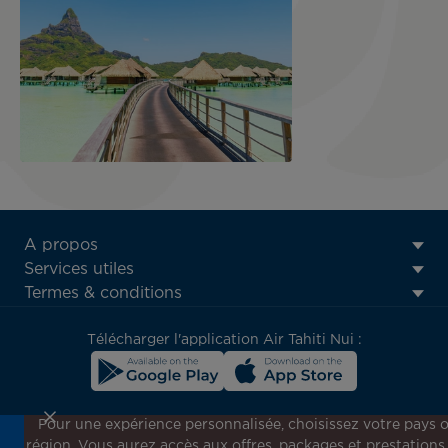
ATN:
A propos
Footer
Services utiles
menu
Termes & conditions
block
Télécharger l'application Air Tahiti Nui :
Pour une expérience personnalisée, choisissez votre pays 
région. Vous aurez accès aux offres, packages et prestations