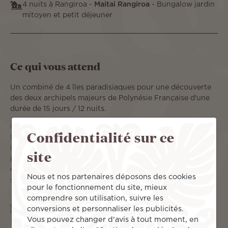
4 nuits à Rangiroa -
Maitai Rangiroa
- Bungalow jardin
mitoyen et petit déjeuner
Ce qui vous attend
Un combiné de 4 îles paradisiaques pour une découverte
des deux archipels majeurs de Polynésie Française d'une
durée de 15 jours / 12 nuits.
Les îles mythiques de la Société avec Tahiti, Moorea et
Confidentialité sur ce
Bora Bora mais aussi l'archipel des Tuamotu avec
Rangiroa. Un cadre idyllique pour le voyage de votre vie :
site
plage de sable blanc, lagon turquoise, eaux poissonneuses
et tant d'autres aspects qui vous laisseront tous des
Nous et nos partenaires déposons des cookies
souvenirs inoubliables à partager à deux !
pour le fonctionnement du site, mieux
comprendre son utilisation, suivre les
Îles incluses
conversions et personnaliser les publicités.
Vous pouvez changer d'avis à tout moment, en