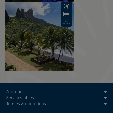
Image
OFFRE
DE
SÉJOUR
ATN:
A propos
Footer
Services utiles
menu
Termes & conditions
block