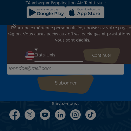
Télécharger l'application Air Tahiti Nui :
Pour une expérience personnalisée, choisissez votre pays 
région. Vous aurez accès aux offres, packages et prestations
Inscrivez-vous à notre newsletter !
vous sont dédiés.
Recevez en avant-première toutes nos offres spéciales et
promotions, découvrez nos destinations et trouvez
l'inspiration pour votre prochain voyage !
Saisissez votre adresse e-mail ici
Suivez-nous :