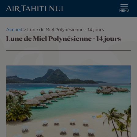
MENU
Aller
au
Fil
Accueil
Lune de Miel Polynésienne - 14 jours
contenu
Lune de Miel Polynésienne - 14 jours
d'Ariane
principal