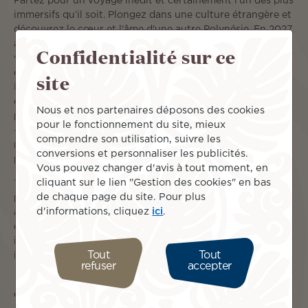
Partez pour un voyage inédit et certainement l’un des plus
immersifs qu’il soit. Plongez dans une culture étrangère et
découvrez le cœur et l'âme d'une autre Polynésie. En 2027,
arrivera l'Aranoa. A l'instar de l'Aranui, ce cargo mixte
Confidentialité sur ce
viendra ravitailler l’archipel des Australes et faire
découvrir ses îles magnifiques encore méconnues.
site
Incarnation d'une Polynésie confidentielle, encore à l’écart
du tourisme de masse, cet archipel réunit cinq îles
Nous et nos partenaires déposons des cookies
principales — Rimatara, Rurutu, Tubuaï, Raivavae et Rapa
pour le fonctionnement du site, mieux
— chacune révélant des paysages puissants et préservés :
comprendre son utilisation, suivre les
montagnes verdoyantes, lagons aux nuances turquoise et
conversions et personnaliser les publicités.
plages de sable blanc immaculé.
Vous pouvez changer d'avis à tout moment, en
cliquant sur le lien "Gestion des cookies" en bas
Terre de traditions vivantes, les Australes se distinguent
de chaque page du site. Pour plus
par la finesse de leur artisanat, notamment la vannerie,
d'informations, cliquez
ici
.
ainsi que par la richesse de leurs légendes et l’authenticité
de leur mode de vie. Ici, le rythme se fait plus doux,
invitant à une immersion rare au cœur d’une Polynésie
Tout
Tout
intime, sincère et profondément préservée.
refuser
accepter
Voyage d’une durée totale de 15 jours avec un itinéraire
de 13 nuits en Polynésie française.