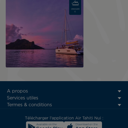
CROISIÈR
E
ATN:
A propos
Footer
Services utiles
menu
Termes & conditions
block
Télécharger l'application Air Tahiti Nui :