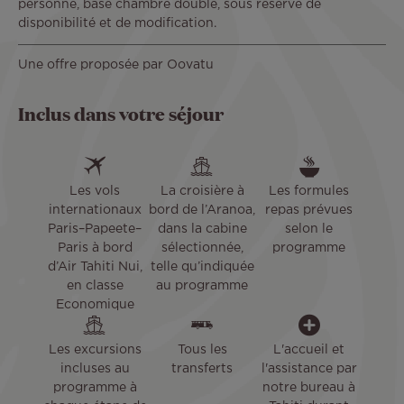
personne, base chambre double, sous réserve de
disponibilité et de modification.
Une offre proposée par Oovatu
Inclus dans votre séjour
Les vols
La croisière à
Les formules
internationaux
bord de l’Aranoa,
repas prévues
Paris–Papeete–
dans la cabine
selon le
Paris à bord
sélectionnée,
programme
d’Air Tahiti Nui,
telle qu’indiquée
en classe
au programme
Economique
Les excursions
Tous les
L'accueil et
incluses au
transferts
l'assistance par
programme à
notre bureau à