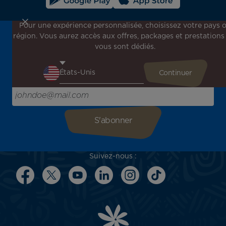
Pour une expérience personnalisée, choisissez votre pays 
région. Vous aurez accès aux offres, packages et prestations
Inscrivez-vous à notre newsletter !
vous sont dédiés.
Recevez en avant-première toutes nos offres spéciales et
promotions, découvrez nos destinations et trouvez
l'inspiration pour votre prochain voyage !
Saisissez votre adresse e-mail ici
Suivez-nous :