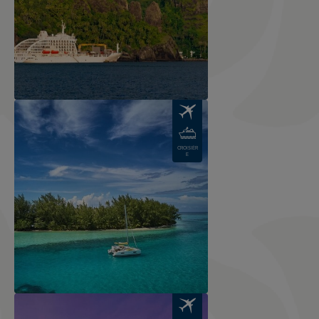
Image
CROISIÈR
E
Image