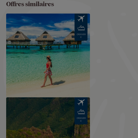
Offres similaires
Image
CROISIÈR
E
Image
CROISIÈR
E