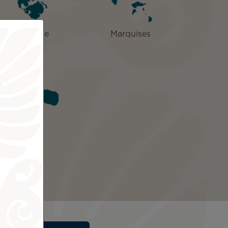
Huahine
Marquises
Tahiti