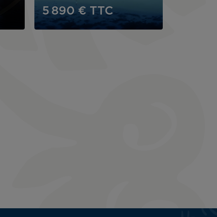
5 890 €
TTC