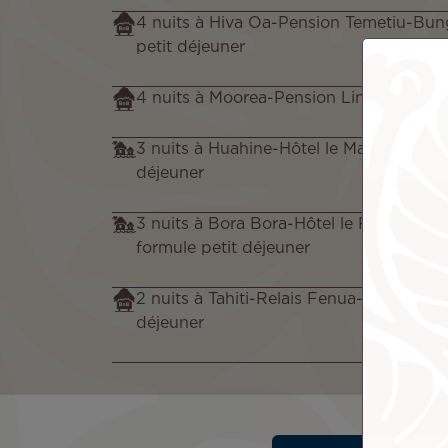
4 nuits à Hiva Oa-Pension Temetiu-Bu
petit déjeuner
4 nuits à Moorea-Pension Linareva-Stud
3 nuits à Huahine-Hôtel le Mahana-Bung
déjeuner
3 nuits à Bora Bora-Hôtel le Royal Bor
formule petit déjeuner
2 nuits à Tahiti-Relais Fenua-chambre s
déjeuner