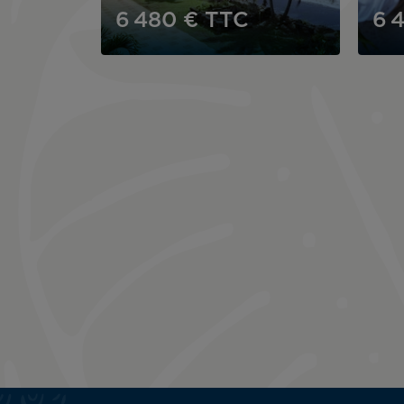
6 480 €
TTC
6 