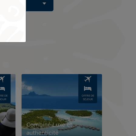
Image
RE DE
OFFRE DE
JOUR
SÉJOUR
Combiné Luxe et
authenticité