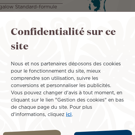
ngalow Standard-formule
Bora Bora
Confidentialité sur ce
io-formule petit déjeuner
site
alow Jardin-formule petit
Nous et nos partenaires déposons des cookies
a Bora-chambre standard-
Moorea
pour le fonctionnement du site, mieux
comprendre son utilisation, suivre les
conversions et personnaliser les publicités.
tandard-formule petit
Vous pouvez changer d'avis à tout moment, en
cliquant sur le lien "Gestion des cookies" en bas
de chaque page du site. Pour plus
d'informations, cliquez
ici
.