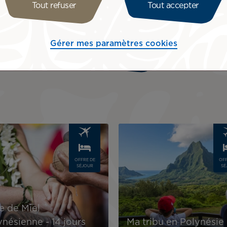
Tout refuser
Tout accepter
ulières
Gérer mes paramètres cookies
Demander un devis
Image
OFFRE DE
OFF
SÉJOUR
SÉ
e de Miel
ynésienne - 14 jours
Ma tribu en Polynésie