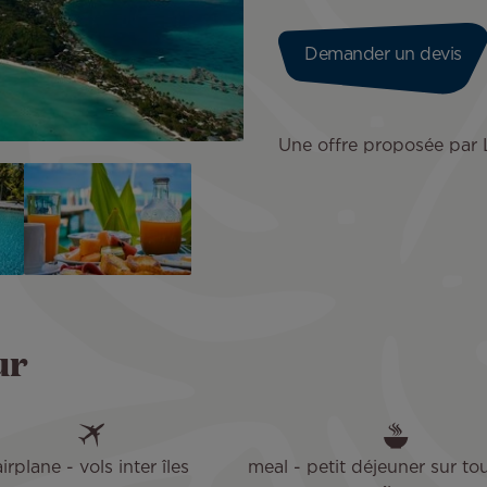
Demander un devis
Une offre proposée par
ur
airplane - vols inter îles
meal - petit déjeuner sur tou