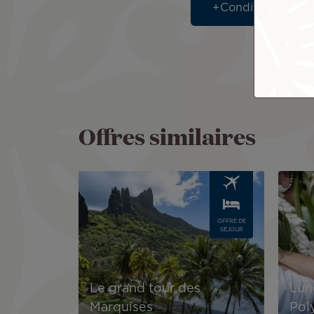
Conditions partic
Offres similaires
Image
Image
OFFRE DE
SÉJOUR
Le grand tour des
Lun
Marquises
Pol