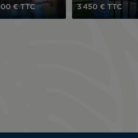
400 €
TTC
3 450 €
TTC