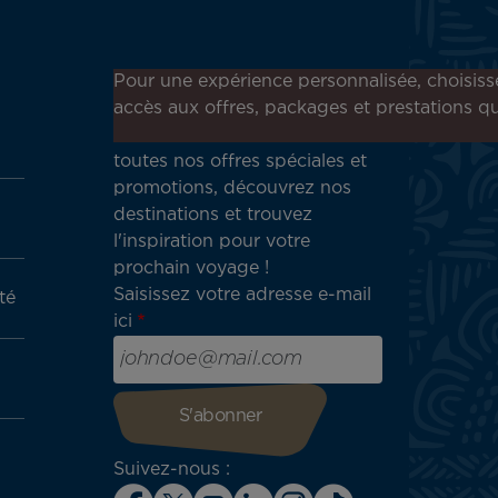
Inscrivez-vous à notre
Pour une expérience personnalisée, choisiss
newsletter !
accès aux offres, packages et prestations qu
Recevez en avant-première
toutes nos offres spéciales et
promotions, découvrez nos
destinations et trouvez
l'inspiration pour votre
prochain voyage !
Saisissez votre adresse e-mail
té
ici
Suivez-nous :