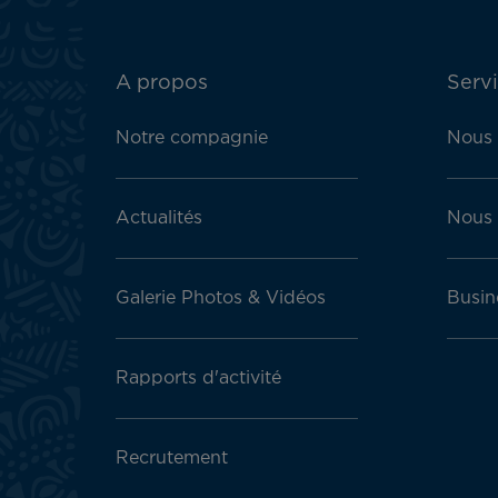
ATN:
A propos
Servi
Footer
menu
Notre compagnie
Nous 
block
Actualités
Nous 
Galerie Photos & Vidéos
Busin
Rapports d'activité
Recrutement