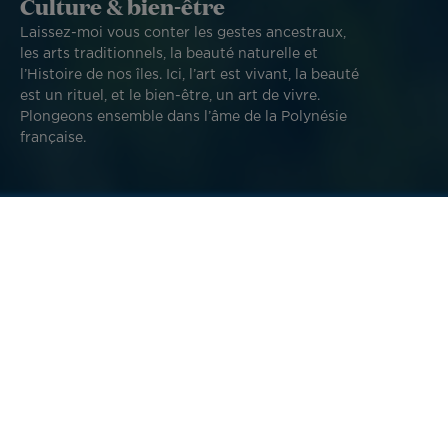
Culture & bien-être
Laissez-moi vous conter les gestes ancestraux,
les arts traditionnels, la beauté naturelle et
l’Histoire de nos îles. Ici, l’art est vivant, la beauté
est un rituel, et le bien-être, un art de vivre.
Plongeons ensemble dans l’âme de la Polynésie
française.
Image
Image
‘Ori Tahiti, l’art de la
Quelle langue parle-
danse traditionnelle
t-on à Tahiti ?