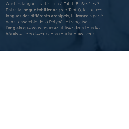
Quelles langues parle-t-on à Tahiti Et Ses îles ?
Entre la
langue tahitienne
(reo Tahiti), les autres
langues des différents archipels
, le
français
parlé
dans l’ensemble de la Polynésie française, et
l’
anglais
que vous pourrez utiliser dans tous les
hôtels et lors d’excursions touristiques, vous
avez l’embarras du choix !
Voici quelques mots courants pour parler en tahitien
durant votre voyage en Polynésie française, et un peu
d’histoire pour mieux comprendre nos langues
polynésiennes.
Le lexique reo Tahiti pour connaître les
bases du tahitien
Voici quelques
mots et expressions utiles
à employer lors
de votre voyage à Tahiti. Pour découvrir d’autres phrases