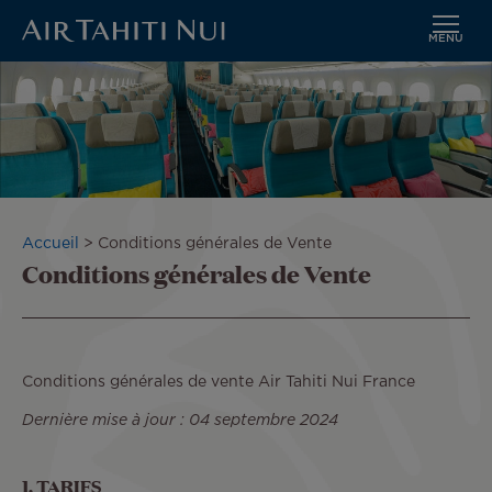
MENU
Aller
au
contenu
principal
Fil
Accueil
Conditions générales de Vente
Conditions générales de Vente
d'Ariane
Conditions générales de vente Air Tahiti Nui France
Dernière mise à jour : 04 septembre 2024
1. TARIFS