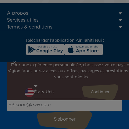
ATN:
A propos
Footer
Services utiles
menu
Termes & conditions
block
Télécharger l'application Air Tahiti Nui :
Pour une expérience personnalisée, choisissez votre pays 
région. Vous aurez accès aux offres, packages et prestations
Inscrivez-vous à notre newsletter !
vous sont dédiés.
Recevez en avant-première toutes nos offres spéciales et
promotions, découvrez nos destinations et trouvez
l'inspiration pour votre prochain voyage !
Saisissez votre adresse e-mail ici