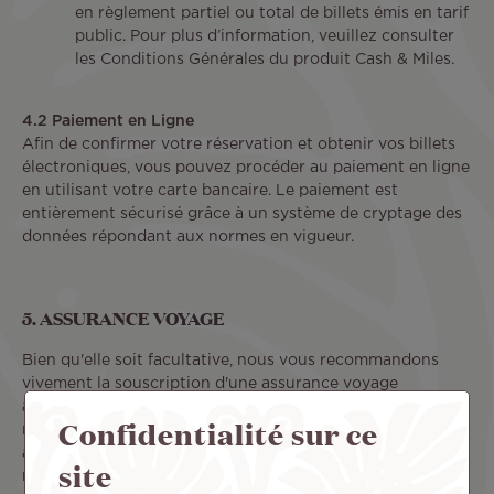
en règlement partiel ou total de billets émis en tarif
public. Pour plus d’information, veuillez consulter
les Conditions Générales du produit Cash & Miles.
4.2 Paiement en Ligne
Afin de confirmer votre réservation et obtenir vos billets
électroniques, vous pouvez procéder au paiement en ligne
en utilisant votre carte bancaire. Le paiement est
entièrement sécurisé grâce à un système de cryptage des
données répondant aux normes en vigueur.
5. ASSURANCE VOYAGE
Bien qu'elle soit facultative, nous vous recommandons
vivement la souscription d'une assurance voyage
appropriée correspondant à vos besoins, pour couvrir au
Confidentialité sur ce
minimum les dépenses encourues dans le cas d’une
annulation ainsi que les coûts d’assistance, notamment de
site
rapatriement, en cas d’accident ou de maladie alors que