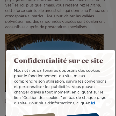
Ses Îles. Ici, plus que jamais, vous ressentirez le
Mana
,
cette force spirituelle ancestrale qui donne au Fenua son
atmosphère si particulière. Pour visiter les vallées
polynésiennes, des randonnées guidées sont également
accessibles auprès de prestataires spécialisés.
Confidentialité sur ce site
Nous et nos partenaires déposons des cookies
pour le fonctionnement du site, mieux
comprendre son utilisation, suivre les conversions
et personnaliser les publicités. Vous pouvez
changer d'avis à tout moment, en cliquant sur le
lien "Gestion des cookies" en bas de chaque page
Faire une excursion à Taha’a
du site. Pour plus d'informations, cliquez
ici
.
Taha’a, surnommée l’Île Vanille, est située à environ 250