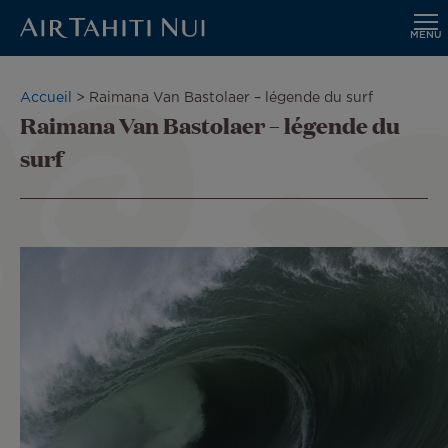
MENU
Aller
au
Fil
Accueil
Raimana Van Bastolaer – légende du surf
contenu
Raimana Van Bastolaer – légende du
d'Ariane
principal
surf