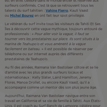
est en effet célèbre dans le monde entier et réservée aux
surfeurs confirmés. C’est là que se retrouvent tous les
talents du surf tahitien :
Vahine Fierro
, Kauli Vaast
ou
Michel Bourez
en ont fait leur spot privilégié.
Le vétéran du surf invite tous les visiteurs de Tahiti Et Ses
Îles à découvrir cette vague mythique, toujours entouré de
professionnels : «
Pour aller voir la vague, il faut se
tourner vers les prestataires sur place. Ils sont situés à la
marina de Teahupo’o et vous amènent à la vague
facilement en bateau.
» Il est possible de réserver par
téléphone ou sur internet auprès des différents
prestataires de Teahupo’o.
Au fil des années, Raimana Van Bastolaer côtoie et se lie
d’amitié avec les plus grands surfeurs locaux et
internationaux : Kelly Slater, Laird Hamilton, Jeremy
Flores, Manoa Drollet, ou encore Kauli Vaast, qu’il a
accompagné comme un mentor dès son plus jeune âge.
Aujourd’hui, Raimana Van Bastolaer navigue entre son
travail en Californie et sa vie de famille à Tahiti. Aux États-
Unis, il est coach au Surf Ranch de Lemoore, célèbre pour