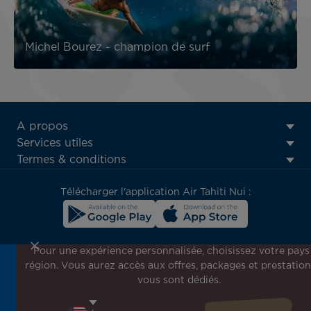
Michel Bourez - champion de surf
ATN:
A propos
Footer
Services utiles
menu
Termes & conditions
block
Télécharger l'application Air Tahiti Nui :
Pour une expérience personnalisée, choisissez votre pays
région. Vous aurez accès aux offres, packages et prestation
Inscrivez-vous à notre newsletter !
vous sont dédiés.
Recevez en avant-première toutes nos offres spéciales et
promotions, découvrez nos destinations et trouvez