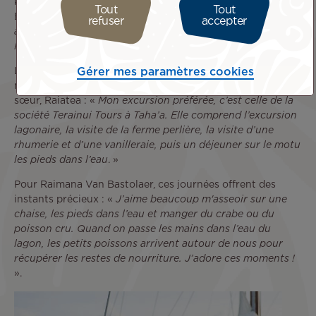
km de Tahiti. C’est l’une des îles favorites de Raimana Van
Tout
Tout
Bastolaer : «
J’aime beaucoup Taha’a. J’y vais souvent
refuser
accepter
avec ma famille. On y trouve mon hôtel préféré en
Polynésie, le Taha’a by Pearl Resorts
».
Gérer mes paramètres cookies
Le surfeur recommande de découvrir l’île grâce à l’un des
nombreux prestataires qui opèrent sur Taha’a et son île
sœur, Raiatea : «
Mon excursion préférée, c’est celle de la
société Terainui Tours à Taha’a. Elle comprend l’excursion
lagonaire, la visite de la ferme perlière, la visite d’une
rhumerie et d’une vanilleraie, puis un déjeuner sur le motu
les pieds dans l’eau
. »
Pour Raimana Van Bastolaer, ces journées offrent des
instants précieux : «
J’aime beaucoup m'asseoir sur une
chaise, les pieds dans l’eau et manger du crabe ou du
poisson cru. Quand on passe les mains dans l’eau du
lagon, les petits poissons arrivent autour de nous pour
récupérer les restes de nourriture. J’adore ces moments !
».