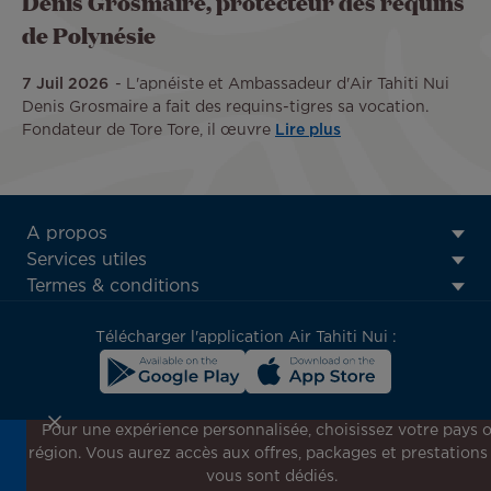
Denis Grosmaire, protecteur des requins
de Polynésie
7 Juil 2026
L'apnéiste et Ambassadeur d'Air Tahiti Nui
Denis Grosmaire a fait des requins-tigres sa vocation.
Fondateur de Tore Tore, il œuvre
Lire plus
ATN:
A propos
Footer
Services utiles
menu
Termes & conditions
block
Télécharger l'application Air Tahiti Nui :
Pour une expérience personnalisée, choisissez votre pays 
région. Vous aurez accès aux offres, packages et prestations
Inscrivez-vous à notre newsletter !
vous sont dédiés.
Recevez en avant-première toutes nos offres spéciales et