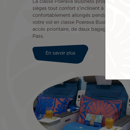
La classe Poerava Business propose une c
sièges tout confort s’inclinent à 180°. Vou
confortablement allongés pendant toute la
votre vol en classe Poerava Business pour 
accès prioritaire, de deux bagages de 32 
Pass.
En savoir plus