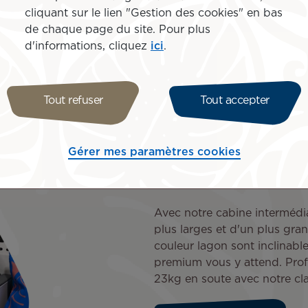
abine de standing. Ses
cliquant sur le lien "Gestion des cookies" en bas
s pouvez ainsi vous reposer
de chaque page du site. Pour plus
 durée du vol. Réservez
d'informations, cliquez
ici
.
profiter également d’un
kg en soute et du Lounge
Tout refuser
Tout accepter
Gérer mes paramètres cookies
Mānava Premium
Avec notre cabine intermédi
plus larges et d'un plus gr
couleur lagon sont inclinabl
premium vous y attend. Pro
23kg en soute avec notre cl