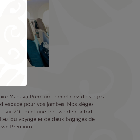
aire Mānava Premium, bénéficiez de sièges
and espace pour vos jambes. Nos sièges
es sur 20 cm et une trousse de confort
fitez du voyage et de deux bagages de
asse Premium.