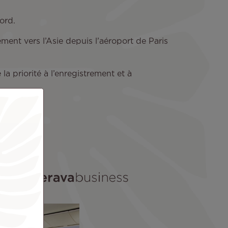
ord.
ment vers l’Asie depuis l’aéroport de Paris
a priorité à l’enregistrement et à