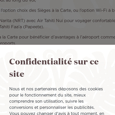
ut au long du vol,
’option choix des Sièges à la Carte, ou l’option Wi-Fi à b
Narita (NRT) avec Air Tahiti Nui pour voyager confortable
Tahiti Faa’a (Papeete).
la Carte pour bénéficier d’avantages à l’aéroport comme l
roports.
Confidentialité sur ce
e voyage qui vous convient
site
Nous et nos partenaires déposons des cookies
pour le fonctionnement du site, mieux
comprendre son utilisation, suivre les
conversions et personnaliser les publicités.
Vous pouvez changer d'avis à tout moment, en