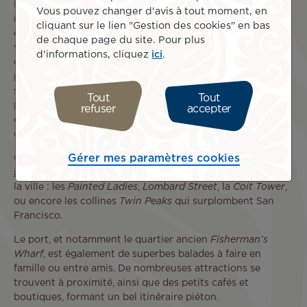
Pour bien commencer votre visite de San Francisco,
Vous pouvez changer d'avis à tout moment, en
rendez-vous au
Golden Gate Bridge
situé à une
cliquant sur le lien "Gestion des cookies" en bas
quarantaine de minutes de l’aéroport SFO. Vous pourrez
de chaque page du site. Pour plus
voir ce pont iconique depuis de nombreux points de vue
d'informations, cliquez
ici
.
dans la ville, et partir à sa découverte en le traversant
pour admirer la vue sur toute la baie. D’ici, vous aurez vue
sur un autre incontournable de la ville : Alcatraz. N’hésitez
Tout
Tout
pas à ajouter la visite de cette célèbre prison à votre liste
refuser
accepter
de voyage. Cette expérience unique vous permettra de
découvrir l’histoire de San Francisco et de la Californie.
Gérer mes paramètres cookies
Quittons la baie pour retrouver la terre ferme. Prenez une
journée pour visiter les lieux célèbres aux quatre coins de
la ville : les
Painted Ladies
,
Lombard Street
, la
Coit Tower
,
ou encore les collines
Twin Peaks
qui surplombent San
Francisco.
Le port, et notamment le quartier ancien
Fisherman’s
Wharf
, est également de superbes balades à faire en
famille ou entre amis. De nombreuses attractions se
trouvent à proximité, ainsi que des petits cafés et
boutiques, formant un bel itinéraire piéton.