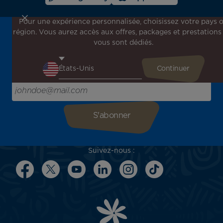
Pour une expérience personnalisée, choisissez votre pays 
région. Vous aurez accès aux offres, packages et prestations
Inscrivez-vous à notre newsletter !
vous sont dédiés.
Recevez en avant-première toutes nos offres spéciales et
promotions, découvrez nos destinations et trouvez
l'inspiration pour votre prochain voyage !
Saisissez votre adresse e-mail ici
Suivez-nous :