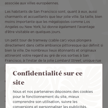
associée aux villes européennes.
Les habitants de San Francisco sont, quant à eux, aussi
charmants et accueillants que leur jolie ville. Sa taille, bien
moins importante que les mégalopoles comme Los
Angeles ou New York, lui donne également l’avantage
d’être visitable en quelques jours.
Un petit tour de tramway (cable car) vous plongera
directement dans cette ambiance pittoresque qui définit si
bien la ville. De nombreux lieux étonnants et originaux
attireront votre regard au gré de vos sorties à San
Francisco, à l’instar de la jolie
Lombard Street
, unique rue
sinueuse dans cette ville américaine quadrillée de blocs
Confidentialité sur ce
rectilignes.
site
Que voir et que faire à San Francisco ?
Que vous viviez à Paris ou ailleurs, il ne fait aucun doute
Nous et nos partenaires déposons des cookies
que cette charmante ville des Etats-Unis vous offrira un
pour le fonctionnement du site, mieux
dépaysement total !
comprendre son utilisation, suivre les
conversions et personnaliser les publicités.