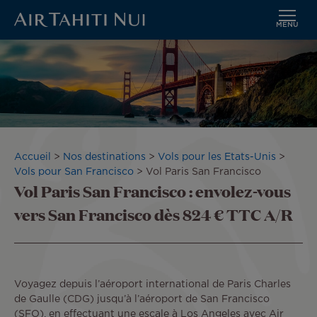
MENU
Aller
au
contenu
principal
Fil
Accueil
Nos destinations
Vols pour les Etats-Unis
d'Ariane
Vols pour San Francisco
Vol Paris San Francisco
Vol Paris San Francisco : envolez-vous
vers San Francisco dès 824 € TTC A/R
Voyagez depuis l’aéroport international de Paris Charles
de Gaulle (CDG) jusqu’à l’aéroport de San Francisco
(SFO), en effectuant une escale à Los Angeles avec Air