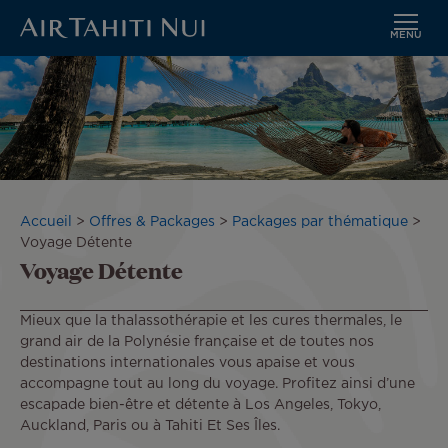
MENU
Aller
Image
au
contenu
principal
Fil
Accueil
Offres & Packages
Packages par thématique
d'Ariane
Voyage Détente
Voyage Détente
Mieux que la thalassothérapie et les cures thermales, le
grand air de la Polynésie française et de toutes nos
destinations internationales vous apaise et vous
accompagne tout au long du voyage. Profitez ainsi d’une
escapade bien-être et détente à Los Angeles, Tokyo,
Auckland, Paris ou à Tahiti Et Ses Îles.