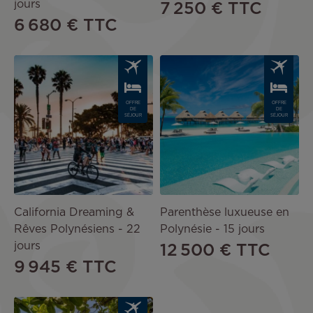
jours
7 250 €
TTC
6 680 €
TTC
Image
Image
OFFRE
OFFRE
DE
DE
SÉJOUR
SÉJOUR
California Dreaming &
Parenthèse luxueuse en
Rêves Polynésiens - 22
Polynésie - 15 jours
jours
12 500 €
TTC
9 945 €
TTC
Image