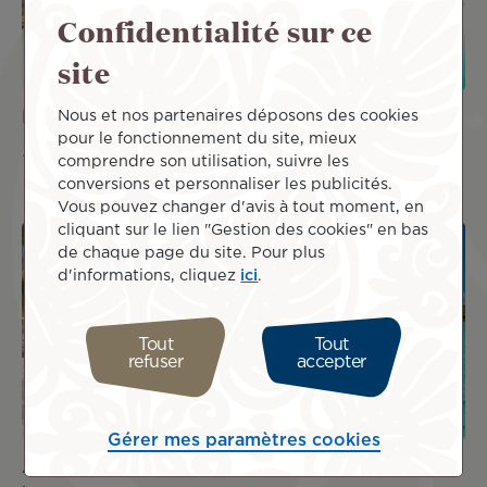
Confidentialité sur ce
site
Nous et nos partenaires déposons des cookies
Luxe et lagons cristallins
Polynésie et Îles Cook, le
pour le fonctionnement du site, mieux
sixième archipel
5 950 €
TTC
comprendre son utilisation, suivre les
5 990 €
TTC
conversions et personnaliser les publicités.
Vous pouvez changer d'avis à tout moment, en
cliquant sur le lien "Gestion des cookies" en bas
Image
Image
de chaque page du site. Pour plus
d'informations, cliquez
ici
.
OFFRE
OFFRE
DE
DE
SÉJOUR
SÉJOUR
Tout
Tout
refuser
accepter
Gérer mes paramètres cookies
Au rythme des îles - 17
La Grande Polynésie