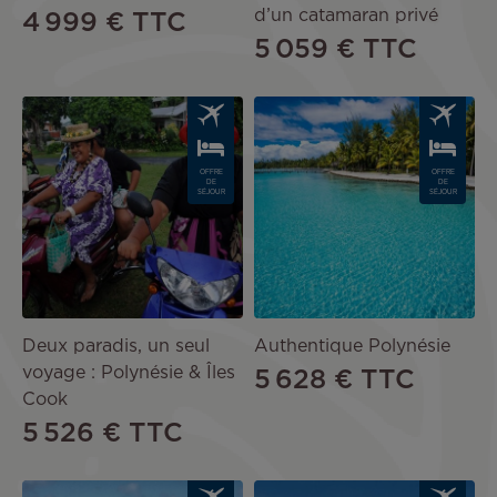
d’un catamaran privé
4 999 €
TTC
5 059 €
TTC
Image
Image
OFFRE
OFFRE
DE
DE
SÉJOUR
SÉJOUR
Deux paradis, un seul
Authentique Polynésie
voyage : Polynésie & Îles
5 628 €
TTC
Cook
5 526 €
TTC
Image
Image