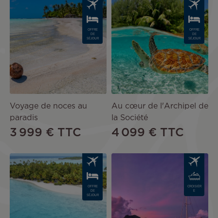
Image
Image
OFFRE
OFFRE
DE
DE
SÉJOUR
SÉJOUR
Voyage de noces au
Au cœur de l'Archipel de
paradis
la Société
3 999 €
TTC
4 099 €
TTC
Image
Image
OFFRE
CROISIÈR
DE
E
SÉJOUR