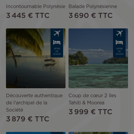
Incontournable Polynésie
Balade Polynésienne
3 445 €
TTC
3 690 €
TTC
Image
Image
OFFRE
OFFRE
DE
DE
SÉJOUR
SÉJOUR
Découverte authentique
Coup de cœur 2 îles
de l'archipel de la
Tahiti & Moorea
Société
3 999 €
TTC
3 879 €
TTC