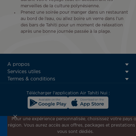
merveilles de la culture polynésienne.
Prenez une soirée pour manger dans un restaurant
au bord de l’eau, ou allez boire un verre dans l’un
des bars de Tahiti pour un moment de relaxation
après une bonne journée passée à la plage.
ATN:
A propos
Footer
Services utiles
menu
Termes & conditions
block
Télécharger l'application Air Tahiti Nui :
Pour une expérience personnalisée, choisissez votre pays 
région. Vous aurez accès aux offres, packages et prestations
Inscrivez-vous à notre newsletter !
vous sont dédiés.
Recevez en avant-première toutes nos offres spéciales et