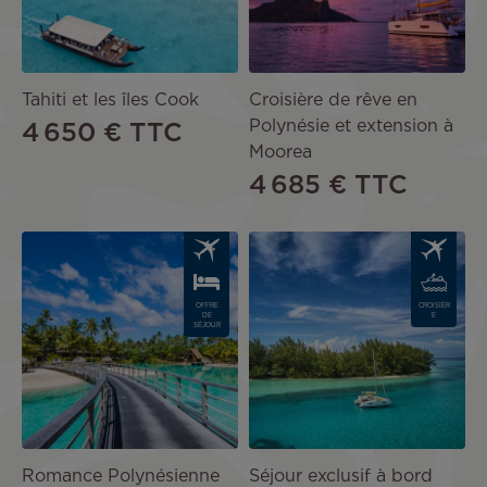
Tahiti et les îles Cook
Croisière de rêve en
Polynésie et extension à
4 650 €
TTC
Moorea
4 685 €
TTC
Image
Image
OFFRE
CROISIÈR
DE
E
SÉJOUR
Romance Polynésienne
Séjour exclusif à bord