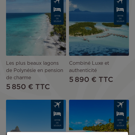
OFFRE
OFFRE
DE
DE
SÉJOUR
SÉJOUR
Les plus beaux lagons
Combiné Luxe et
de Polynésie en pension
authenticité
de charme
5 890 €
TTC
5 850 €
TTC
Image
Image
OFFRE
OFFRE
DE
DE
SÉJOUR
SÉJOUR