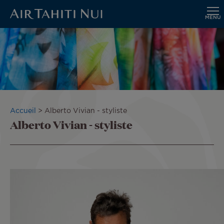
MENU
Aller
au
contenu
principal
Fil
Accueil
Alberto Vivian - styliste
Alberto Vivian - styliste
d'Ariane