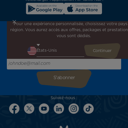
Pour une expérience personnalisée, choisissez votre pays
région. Vous aurez accès aux offres, packages et prestation
Inscrivez-vous à notre newsletter !
vous sont dédiés.
Recevez en avant-première toutes nos offres spéciales et
promotions, découvrez nos destinations et trouvez
l'inspiration pour votre prochain voyage !
Saisissez votre adresse e-mail ici
Suivez-nous :