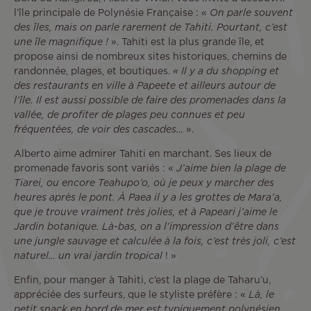
l’île principale de Polynésie Française : «
On parle souvent
des îles, mais on parle rarement de Tahiti. Pourtant, c’est
une île magnifique !
». Tahiti est la plus grande île, et
propose ainsi de nombreux sites historiques, chemins de
randonnée, plages, et boutiques.
« Il y a du shopping et
des restaurants en ville à Papeete et ailleurs autour de
l’île. Il est aussi possible de faire des promenades dans la
vallée, de profiter de plages peu connues et peu
fréquentées, de voir des cascades…
».
Alberto aime admirer Tahiti en marchant. Ses lieux de
promenade favoris sont variés : «
J’aime bien la plage de
Tiarei, ou encore Teahupo’o, où je peux y marcher des
heures après le pont. À Paea il y a les grottes de Mara’a,
que je trouve vraiment très jolies, et à Papeari j’aime le
Jardin botanique. Là-bas, on a l’impression d’être dans
une jungle sauvage et calculée à la fois, c’est très joli, c’est
naturel… un vrai jardin tropical
! »
Enfin, pour manger à Tahiti, c’est la plage de Taharu’u,
appréciée des surfeurs, que le styliste préfère : «
Là, le
petit snack en bord de mer est typiquement polynésien.