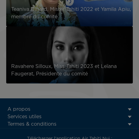
Teaniva Dinard, Mister Tahiti 2022 et Yamila Apiu,
membre du comité
Ravahere Silloux, Miss Tahiti 2023 et Leïana
Faugerat, Présidente du comité
ATN:
A propos
Footer
Services utiles
menu
Termes & conditions
block
Télécharger l'application Air Tahiti Nui :