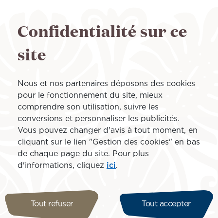
« Nous sommes fiers de voir 
code avec la compagnie Air T
Confidentialité sur ce
Air Tahiti et Air Tahiti Nui re
nos deux compagnies », a d
site
général d’Air Tahiti, la compa
Nous et nos partenaires déposons des cookies
pour le fonctionnement du site, mieux
comprendre son utilisation, suivre les
conversions et personnaliser les publicités.
Vous pouvez changer d'avis à tout moment, en
cliquant sur le lien "Gestion des cookies" en bas
de chaque page du site. Pour plus
d'informations, cliquez
ici
.
er du transport aérien inter-îles en Polynésie française, ba
Tout refuser
Tout accepter