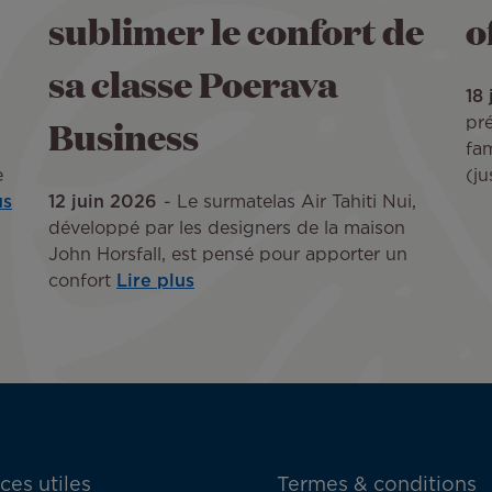
sublimer le confort de
o
sa classe Poerava
18
Business
pr
fa
e
(ju
us
12 juin 2026
Le surmatelas Air Tahiti Nui,
développé par les designers de la maison
John Horsfall, est pensé pour apporter un
confort
Lire plus
ces utiles
Termes & conditions