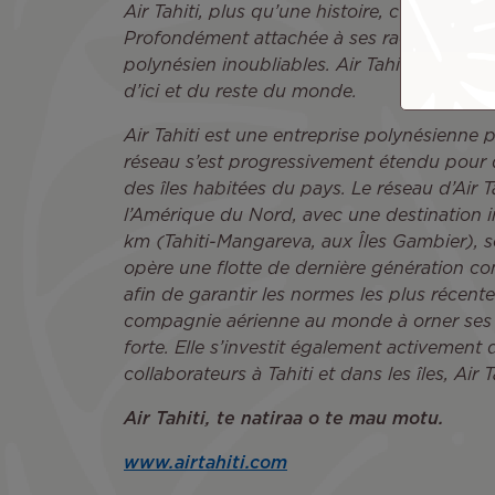
Air Tahiti, plus qu’une histoire, c’est une 
Profondément attachée à ses racines et rés
polynésien inoubliables. Air Tahiti incarne 
d’ici et du reste du monde.
Air Tahiti est une entreprise polynésienne p
réseau s’est progressivement étendu pour de
des îles habitées du pays. Le réseau d’Air T
l’Amérique du Nord, avec une destination in
km (Tahiti-Mangareva, aux Îles Gambier), so
opère une flotte de dernière génération 
afin de garantir les normes les plus récent
compagnie aérienne au monde à orner ses avi
forte. Elle s’investit également activement 
collaborateurs à Tahiti et dans les îles, Ai
Air Tahiti, te natiraa o te mau motu.
www.airtahiti.com