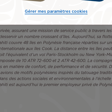
légende, dont le récit s’enracine dans celle des grands nav
olument tournée vers l’avenir, Air Tahiti vous offre une e
Gérer mes paramètres cookies
te natiraa o te mau motu, ce lien, essentiel, entre les îles
rivée, assurant une mission de service public à travers les 
sservir un nombre croissant d’îles. Aujourd’hui, sa flott
ahiti couvre 48 îles en Polynésie française réparties sur un
ternationale aux îles Cook. La distance entre les îles peu
it l’équivalent d’un vol Paris-Stockholm ou New York-Miam
composée de 10 ATR 72-600 et 2 ATR 42-600. La compagnie
es en matière de confort, de performance et de sécurité. De
ons de motifs polynésiens inspirés du tatouage traditionn
dans des actions sociales et environnementales à l’échelle 
r Tahiti est aujourd’hui le premier employeur privé de Polyn