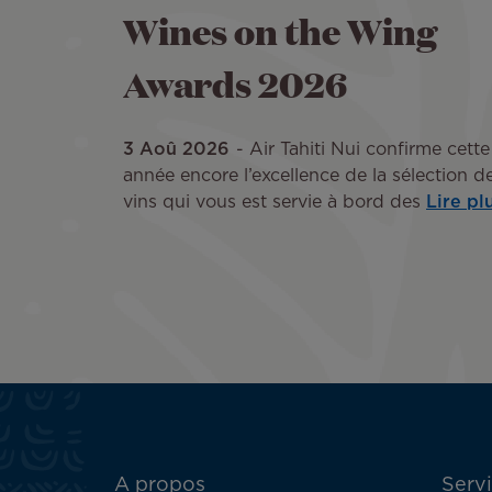
Wines on the Wing
Awards 2026
3 Aoû 2026
Air Tahiti Nui confirme cette
année encore l’excellence de la sélection d
vins qui vous est servie à bord des
Lire pl
ATN:
A propos
Servi