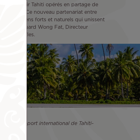
des vols Air Tahiti opérés en partage de
ahiti Nui. Ce nouveau partenariat entre
nforce les liens forts et naturels qui unissent
éclaré Edouard Wong Fat, Directeur
gnie inter-îles.
sée à l’aéroport international de Tahiti-