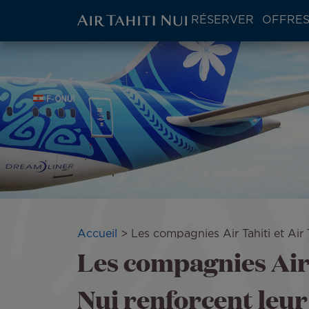
ATN:
RÉSERVER
OFFRES
Main
menu
Aller
Image
block
au
contenu
principal
Fil
Accueil
Les compagnies Air Tahiti et Air 
Les compagnies Air 
d'Ariane
Nui renforcent leur