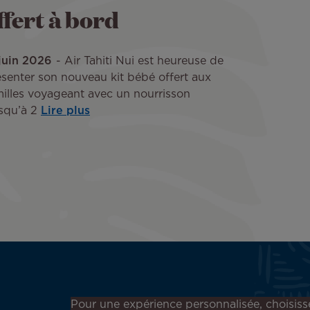
ffert à bord
 juin 2026
Air Tahiti Nui est heureuse de
ésenter son nouveau kit bébé offert aux
milles voyageant avec un nourrisson
squ’à 2
Lire plus
Inscrivez-vous à notre
Pour une expérience personnalisée, choisiss