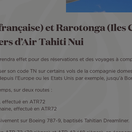
rançaise) et Rarotonga (Iles 
rs d’Air Tahiti Nui
endra effet pour des réservations et des voyages à com
oser son code TN sur certains vols de la compagnie domesti
l depuis l’Europe ou les Etats Unis par exemple, jusqu’à 
temps, sur deux routes :
r, effectué en ATR72
emaine, effectué en ATR72
usivement sur Boeing 787-9, baptisés Tahitian Dreamliner.