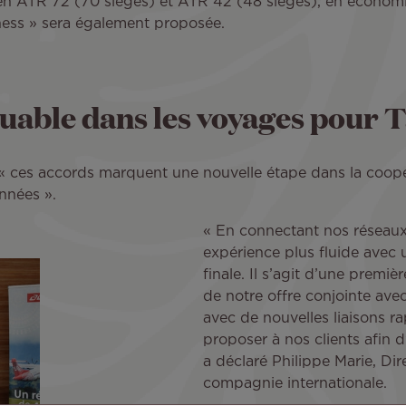
ués en ATR 72 (70 sièges) et ATR 42 (48 sièges), en écon
ness » sera également proposée.
ble dans les voyages pour Tah
 ces accords marquent une nouvelle étape dans la coopér
années ».
« En connectant nos réseaux
expérience plus fluide avec u
finale. Il s’agit d’une prem
de notre offre conjointe ave
avec de nouvelles liaisons 
proposer à nos clients afin d
a déclaré Philippe Marie, Dire
compagnie internationale.