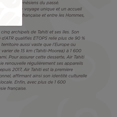
igateurs polynésiens du passé.
xpérience de voyage unique et un accueil
 de Polynésie française et entre les Hommes,
cinq archipels de Tahiti et ses îles. Son
e d’ATR qualifiés ETOPS relie plus de 90 %
 territoire aussi vaste que l’Europe ou
t varier de 15 km (Tahiti-Moorea) à 1 600
i. Pour assurer cette desserte, Air Tahiti
 renouvelle régulièrement ses appareils
puis 2017, Air Tahiti est la première
el, affirmant ainsi son identité culturelle
locale. Enfin, avec plus de 1 600
ésie française.