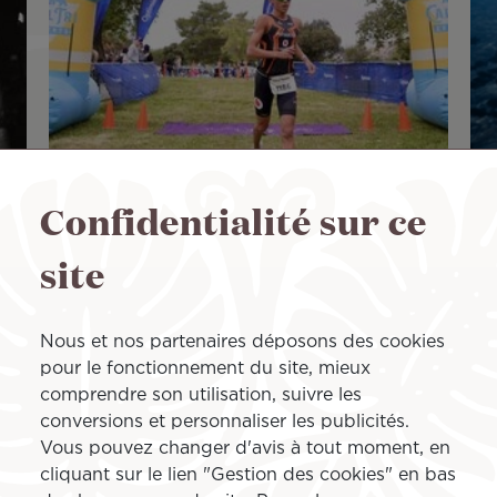
Confidentialité sur ce
Manea Vicenti : une mi-
D
site
du
saison entre victoires
p
et apprentissages
d
Nous et nos partenaires déposons des cookies
pour le fonctionnement du site, mieux
comprendre son utilisation, suivre les
19 Juil 2026
Après un stage aux États-Unis,
7 
conversions et personnaliser les publicités.
deux victoires et ses premières expériences
d'A
Vous pouvez changer d'avis à tout moment, en
ar
sur format S aux Championnats de France,
req
cliquant sur le lien "Gestion des cookies" en bas
Manea Vicenti
Lire plus
Tor