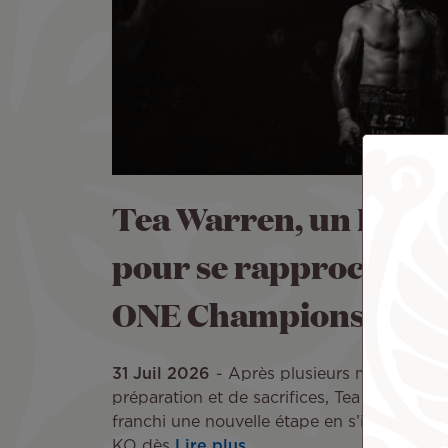
Tea Warren, un KO
pour se rapprocher 
ONE Championship
31 Juil 2026
Après plusieurs mois de
préparation et de sacrifices, Tea Warren a
franchi une nouvelle étape en s’imposant p
KO dès
Lire plus