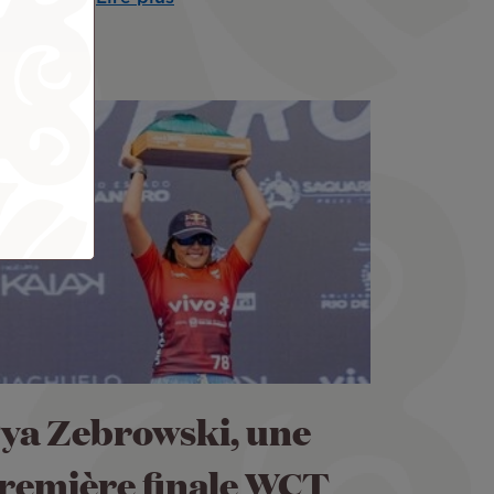
ya Zebrowski, une
remière finale WCT