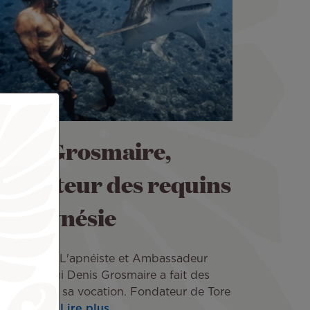
enis Grosmaire,
rotecteur des requins
e Polynésie
Juil 2026
L'apnéiste et Ambassadeur
ir Tahiti Nui Denis Grosmaire a fait des
uins-tigres sa vocation. Fondateur de Tore
e, il œuvre
Lire plus