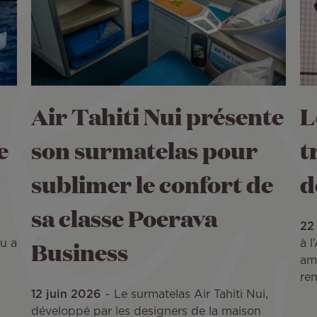
Air Tahiti Nui présente
L
e
son surmatelas pour
t
sublimer le confort de
d
sa classe Poerava
22
Business
u a
à l
amb
re
12 juin 2026
Le surmatelas Air Tahiti Nui,
développé par les designers de la maison