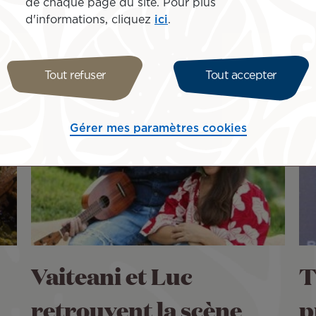
de chaque page du site. Pour plus
d'informations, cliquez
ici
.
Tout refuser
Tout accepter
Gérer mes paramètres cookies
Vaiteani et Luc
T
retrouvent la scène
p