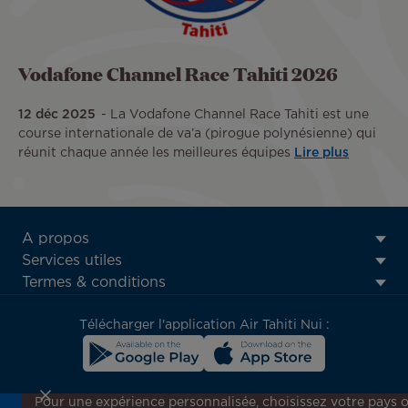
Vodafone Channel Race Tahiti 2026
12 déc 2025
La Vodafone Channel Race Tahiti est une
course internationale de va’a (pirogue polynésienne) qui
réunit chaque année les meilleures équipes
Lire plus
ATN:
A propos
Footer
Services utiles
menu
Termes & conditions
block
Télécharger l'application Air Tahiti Nui :
Pour une expérience personnalisée, choisissez votre pays 