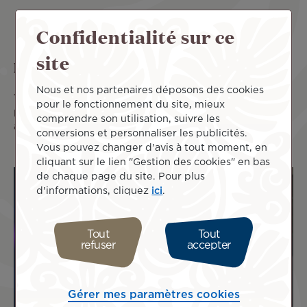
Confidentialité sur ce
site
La XTerra Tahiti Transtahitienne
Nous et nos partenaires déposons des cookies
17 Mar 2026
Le XTERRA Tahiti Transtahitienne invite les
pour le fonctionnement du site, mieux
passionnés de sport outdoor à vivre une aventure unique
comprendre son utilisation, suivre les
au coeur de la Polynésie
Lire plus
conversions et personnaliser les publicités.
Vous pouvez changer d'avis à tout moment, en
cliquant sur le lien "Gestion des cookies" en bas
de chaque page du site. Pour plus
d'informations, cliquez
ici
.
Tout
Tout
refuser
accepter
Gérer mes paramètres cookies