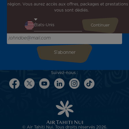
région. Vous aurez accès aux offres, packages et prestations
Inscrivez-vous à notre newsletter !
vous sont dédiés.
Recevez en avant-première toutes nos offres spéciales et
promotions, découvrez nos destinations et trouvez
l'inspiration pour votre prochain voyage !
Saisissez votre adresse e-mail ici
Suivez-nous :
© Air Tahiti Nui. Tous droits réservés 2026.