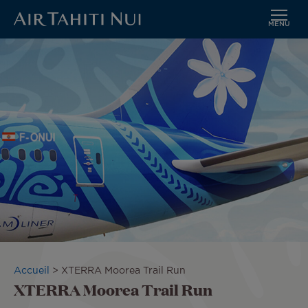
MENU
Aller
Image
au
contenu
principal
Fil
Accueil
XTERRA Moorea Trail Run
XTERRA Moorea Trail Run
d'Ariane