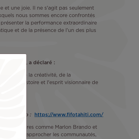
ge et une joie. Il ne s'agit pas seulement
auxquels nous sommes encore confrontés
e présenter la performance extraordinaire
tique et de la présence de l’un des plus
production, a déclaré :
t exigé de la créativité, de la
r de l'histoire et l'esprit visionnaire de
carrière. »
ith Brando :
https://www.fifotahiti.com/
e des visionnaires comme Marlon Brando et
inéma peut rapprocher les communautés,