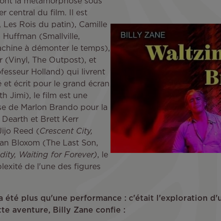
 dont la métamorphose sous
r central du film. Il est
 Les Rois du patin), Camille
a Huffman (Smallville,
achine à démonter le temps),
 (Vinyl, The Outpost), et
fesseur Holland) qui livrent
 et écrit pour le grand écran
 Jimi), le film est une
use de Marlon Brando pour la
g Dearth et Brett Kerr
Jijo Reed (
Crescent City,
ean Bloxom (The Last Son,
ity, Waiting for Forever)
, le
exité de l'une des figures
 été plus qu'une performance : c'était l'exploration d'u
te aventure, Billy Zane confie :