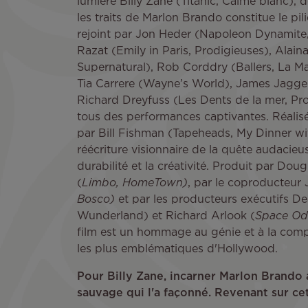
lumière Billy Zane (Titanic, Calme blanc),
les traits de Marlon Brando constitue le pilie
rejoint par Jon Heder (Napoleon Dynamite,
Razat (Emily in Paris, Prodigieuses), Alain
Supernatural), Rob Corddry (Ballers, La M
Tia Carrere (Wayne’s World), James Jagger
Richard Dreyfuss (Les Dents de la mer, Pro
tous des performances captivantes. Réalisé
par Bill Fishman (Tapeheads, My Dinner with
réécriture visionnaire de la quête audacie
durabilité et la créativité. Produit par Dou
(
Limbo, HomeTown)
, par le coproducteur 
Bosco)
et par les producteurs exécutifs D
Wunderland) et Richard Arlook (
Space Odd
film est un hommage au génie et à la compl
les plus emblématiques d'Hollywood.
Pour Billy Zane, incarner Marlon Brando a
sauvage qui l'a façonné. Revenant sur cet