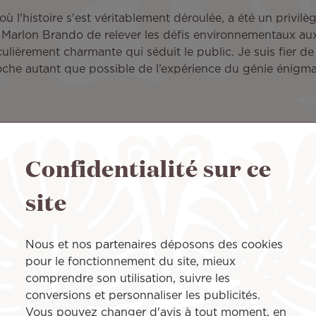
 où l'histoire s'est véritablement déroulée, a été un privilè
 de Marlon Brando de relever les défis environnementaux 
iculièrement charmante qui séduit le public. Je suis fier d
oche autant que possible de l’expérience du génie énigma
 rôle clé dans la gestion des complexités d'une telle 
Confidentialité sur ce
aventure. Le tournage à Tahiti a été source de défis qui on
ipe. Mais chaque obstacle a été l'occasion d'honorer le cœu
site
ie a été l'une des expériences les plus gratifiantes de ma 
Nous et nos partenaires déposons des cookies
gné l'importance culturelle de films tels que
Waltzing w
pour le fonctionnement du site, mieux
comprendre son utilisation, suivre les
t à ses habitants. Il met en évidence le lien profond entr
conversions et personnaliser les publicités.
ires comme
Waltzing with Brando
nous rappellent que le c
Vous pouvez changer d'avis à tout moment, en