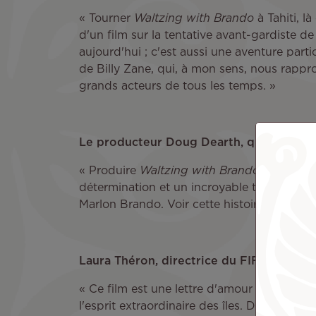
« Tourner
Waltzing with Brando
à Tahiti, là
d'un film sur la tentative avant-gardiste
aujourd'hui ; c'est aussi une aventure part
de Billy Zane, qui, à mon sens, nous rappr
grands acteurs de tous les temps. »
Le producteur Doug Dearth, qui a joué un
« Produire
Waltzing with Brando
a été une 
détermination et un incroyable travail d'équ
Marlon Brando. Voir cette histoire prendre v
Laura Théron, directrice du FIFO, a souli
« Ce film est une lettre d'amour à Tahiti e
l'esprit extraordinaire des îles. Des histo