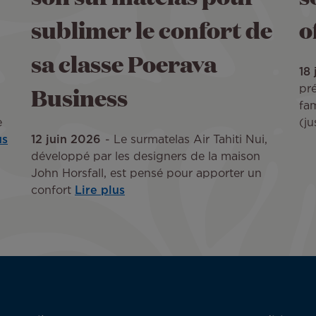
sublimer le confort de
o
sa classe Poerava
18
Business
pr
fa
e
(ju
us
12 juin 2026
Le surmatelas Air Tahiti Nui,
développé par les designers de la maison
John Horsfall, est pensé pour apporter un
confort
Lire plus