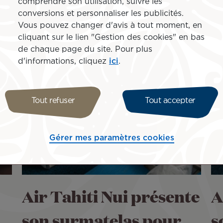
comprendre son utilisation, suivre les
conversions et personnaliser les publicités.
Vous pouvez changer d'avis à tout moment, en
cliquant sur le lien "Gestion des cookies" en bas
de chaque page du site. Pour plus
d'informations, cliquez
ici
.
Tout refuser
Tout accepter
Gérer mes paramètres cookies
Air Tahiti Nui présente
A
son surmatelas pour
s