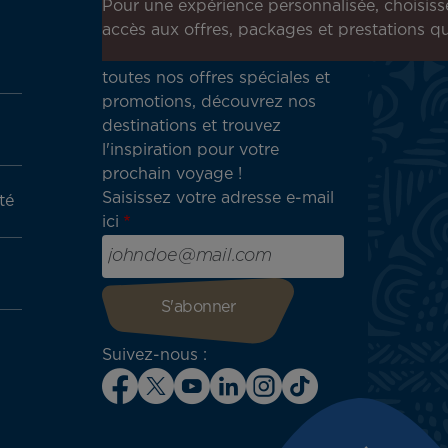
Inscrivez-vous à notre
Pour une expérience personnalisée, choisiss
newsletter !
accès aux offres, packages et prestations qu
Recevez en avant-première
toutes nos offres spéciales et
promotions, découvrez nos
destinations et trouvez
l'inspiration pour votre
prochain voyage !
Saisissez votre adresse e-mail
té
ici
Suivez-nous :