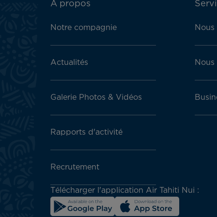
ATN:
A propos
Servi
Footer
menu
Notre compagnie
Nous 
block
Actualités
Nous 
Galerie Photos & Vidéos
Busin
Rapports d'activité
Recrutement
Télécharger l'application Air Tahiti Nui :