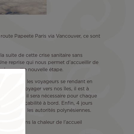
 route Papeete Paris via Vancouver, ce sont
suite de cette crise sanitaire sans
ne reprise qui nous permet d’accueillir de
dans cette nouvelle étape.
rdure, tous les voyageurs se rendant en
us. Pour voyager vers nos îles, il est à
’autre part, il sera nécessaire pour chaque
che de traçabilité à bord. Enfin, 4 jours
fourni par les autorités polynésiennes.
voyage, dans la chaleur de l’accueil
acun.