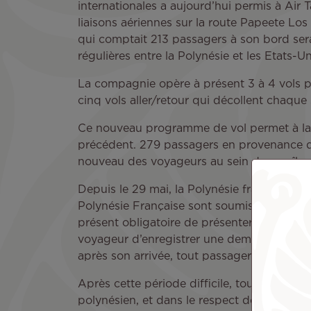
internationales a aujourd’hui permis à Air 
liaisons aériennes sur la route Papeete Los
qui comptait 213 passagers à son bord sera
régulières entre la Polynésie et les Etats-Un
La compagnie opère à présent 3 à 4 vols pa
cinq vols aller/retour qui décollent chaque
Ce nouveau programme de vol permet à la c
précédent. 279 passagers en provenance de 
nouveau des voyageurs au sein de nos îles
Depuis le 29 mai, la Polynésie française 
Polynésie Française sont soumis à la règleme
présent obligatoire de présenter un test Cov
voyageur d’enregistrer une demande sur la p
après son arrivée, tout passager de plus d
Après cette période difficile, toutes nos é
polynésien, et dans le respect de toutes le