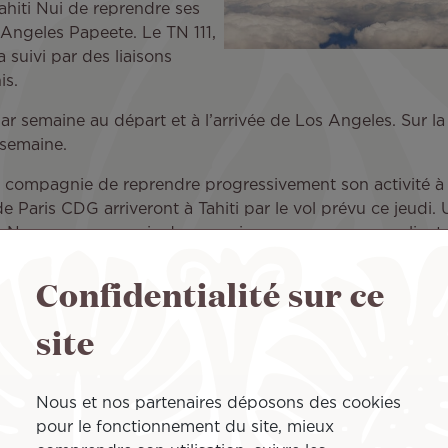
Tahiti Nui de reprendre ses
 Angeles Papeete. Le TN 111,
 suivi par des liaisons
is.
r semaine au départ et à l’arrivée de Los Angeles. Sur la
 semaine.
ompagnie de reprendre progressivement son activité à la 
Paris CDG arriveront à Tahiti par le vol prévu ce jeudi. U
. Nous sommes ravis de pouvoir accompagner nos clients 
ne compte plus aucun cas de COVID-19 et pour que cela pe
Confidentialité sur ce
ntation visant à limiter les risques de propagation du vir
id-19 négatif, réalisé dans les 3 jours précédant le vol. D
site
lateforme Etis.pf avant le vol, ainsi que de remplir une fi
e 6 ans devra se soumettre à un test par auto-prélèvement 
Nous et nos partenaires déposons des cookies
quipes ont à cœur de proposer la meilleure expérience de 
pour le fonctionnement du site, mieux
s mesures sanitaires mises en place pour la sécurité de ch