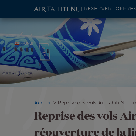
ATN:
RÉSERVER
OFFRES
Main
menu
Aller
Image
block
au
contenu
principal
Fil
Accueil
Reprise des vols Air Tahiti Nui :
Reprise des vols Air
d'Ariane
réouverture de la l