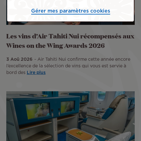
Gérer mes paramètres cookies
Les vins d’Air Tahiti Nui récompensés aux
Wines on the Wing Awards 2026
3 Aoû 2026
Air Tahiti Nui confirme cette année encore
l’excellence de la sélection de vins qui vous est servie à
bord des
Lire plus