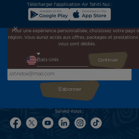
Télécharger l'application Air Tahiti Nui :
Pour une expérience personnalisée, choisissez votre pays 
région. Vous aurez accès aux offres, packages et prestations
Inscrivez-vous à notre newsletter !
vous sont dédiés.
Recevez en avant-première toutes nos offres spéciales et
promotions, découvrez nos destinations et trouvez
l'inspiration pour votre prochain voyage !
Saisissez votre adresse e-mail ici
Suivez-nous :