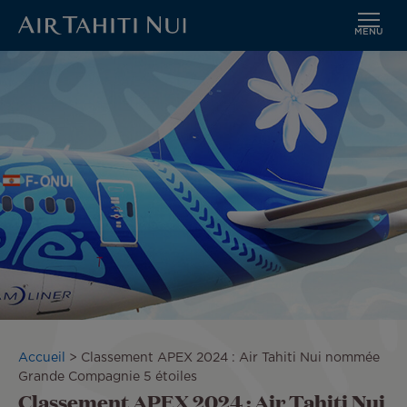
MENU
Aller
Image
au
contenu
principal
Fil
Accueil
Classement APEX 2024 : Air Tahiti Nui nommée
d'Ariane
Grande Compagnie 5 étoiles
Classement APEX 2024 : Air Tahiti Nui