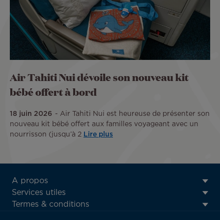
Air Tahiti Nui dévoile son nouveau kit
bébé offert à bord
18 juin 2026
Air Tahiti Nui est heureuse de présenter son
nouveau kit bébé offert aux familles voyageant avec un
nourrisson (jusqu’à 2
Lire plus
ATN:
A propos
Footer
Services utiles
menu
Termes & conditions
block