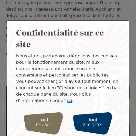
La compagnie polynésienne propose aujourd’hui cinq
destinations ; Papeete, Los Angeles, Paris, Auckland et
Tokyo, qui lui offrent une belle présence dans toute la
région Pacifique et jusqu’en Europe. Chaque voyage est
Confidentialité sur ce
une occasion de partager une partie de l’esprit des îles
polynésiennes et de faire connaître cette magnifique
site
culture au monde entier. L’ensemble du personnel d’Air
Tahiti Nui et ses partenaires sont fiers de contribuer
chaque jour à proposer une expérience de voyage unique.
Nous et nos partenaires déposons des cookies
pour le fonctionnement du site, mieux
comprendre son utilisation, suivre les
conversions et personnaliser les publicités.
Vous pouvez changer d'avis à tout moment, en
cliquant sur le lien "Gestion des cookies" en bas
de chaque page du site. Pour plus
d'informations, cliquez
ici
.
Tout
Tout
refuser
accepter