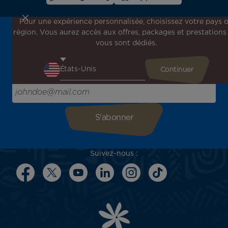
Pour une expérience personnalisée, choisissez votre pays 
région. Vous aurez accès aux offres, packages et prestations
Inscrivez-vous à notre newsletter !
vous sont dédiés.
Recevez en avant-première toutes nos offres spéciales et
promotions, découvrez nos destinations et trouvez
l'inspiration pour votre prochain voyage !
Saisissez votre adresse e-mail ici
Suivez-nous :