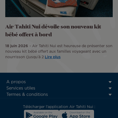
Air Tahiti Nui dévoile son nouveau kit
bébé offert à bord
18 juin 2026
Air Tahiti Nui est heureuse de présenter son
nouveau kit bébé offert aux familles voyageant avec un
nourrisson (jusqu’à 2
Lire plus
ATN:
A propos
Footer
Services utiles
menu
Termes & conditions
block
Télécharger l'application Air Tahiti Nui :