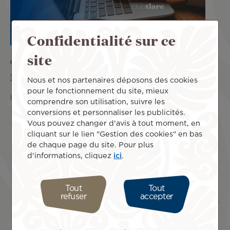
Confidentialité sur ce
site
Comment profiter de l’option Cash &
Miles ?
Nous et nos partenaires déposons des cookies
pour le fonctionnement du site, mieux
Pour utiliser ce service en ligne :
comprendre son utilisation, suivre les
conversions et personnaliser les publicités.
Réservez
en sélectionnant l’onglet Cash & Miles
Vous pouvez changer d'avis à tout moment, en
Connectez-vous à votre compte Club Tiare.
cliquant sur le lien "Gestion des cookies" en bas
Suivez le processus de réservation habituel, la
de chaque page du site. Pour plus
sélection du montant en Miles se fait au niveau de
d'informations, cliquez
ici
.
la page de paiement.
Indiquez le montant de Miles que vous souhaitez
dépenser en utilisant le curseur qui vous indique
Tout
Tout
l’économie réalisée.
refuser
accepter
Renseignez votre numéro de carte de crédit pour le
complément et les taxes.
Validez votre paiement.