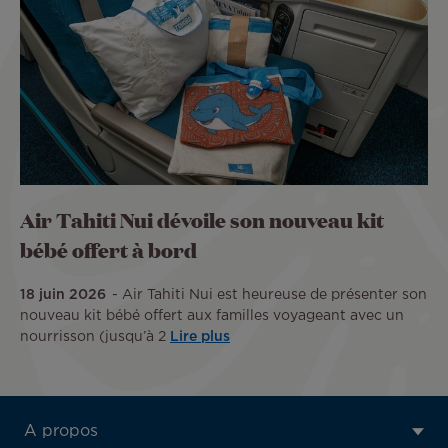
Air Tahiti Nui dévoile son nouveau kit
bébé offert à bord
18 juin 2026
Air Tahiti Nui est heureuse de présenter son
nouveau kit bébé offert aux familles voyageant avec un
nourrisson (jusqu’à 2
Lire plus
ATN:
A propos