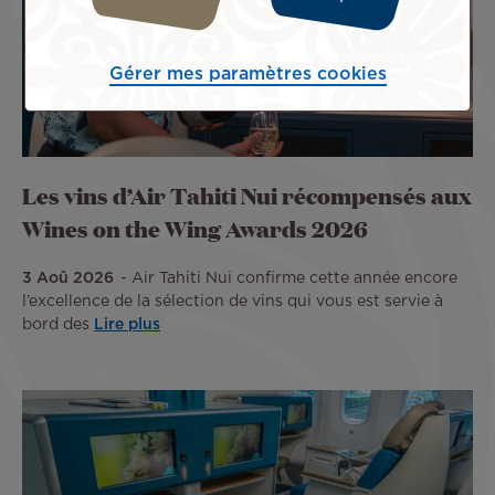
Gérer mes paramètres cookies
Les vins d’Air Tahiti Nui récompensés aux
Wines on the Wing Awards 2026
3 Aoû 2026
Air Tahiti Nui confirme cette année encore
l’excellence de la sélection de vins qui vous est servie à
bord des
Lire plus