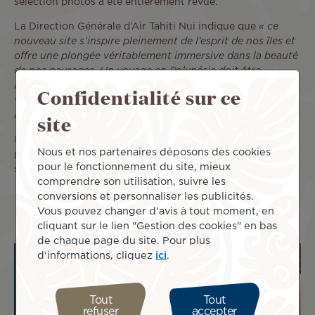
sélection photos a été entièrement revue.
La Direction Générale d’Air Tahiti Nui indique que
« ce
nouveau site s’inspire pleinement de l’esprit de nos îles et
offre une plongée véritablement immersive dans la beauté
de nos paysages. Un voyage en Polynésie doit être
inoubliable, de la première image qui nourrit le rêve d’un
Confidentialité sur ce
voyage, au dernier sourire de nos équipages sur son vol
site
retour à bord de nos Tahitian Dreamliners. »
Pour découvrir toutes ces nouveautés et préparer votre
Nous et nos partenaires déposons des cookies
prochain voyage, rendez-vous dès à présent sur notre
pour le fonctionnement du site, mieux
site
www.airtahitinui.com
.
comprendre son utilisation, suivre les
conversions et personnaliser les publicités.
Vous pouvez changer d'avis à tout moment, en
cliquant sur le lien "Gestion des cookies" en bas
de chaque page du site. Pour plus
d'informations, cliquez
ici
.
Tout
Tout
refuser
accepter