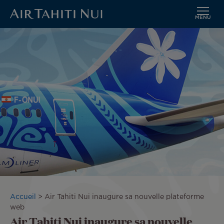
MENU
Aller
Image
au
contenu
principal
Fil
Accueil
Air Tahiti Nui inaugure sa nouvelle plateforme
d'Ariane
web
Air Tahiti Nui inaugure sa nouvelle