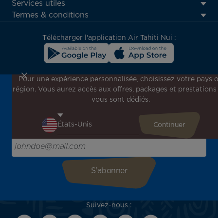
Footer
Services utiles
menu
Termes & conditions
block
Télécharger l'application Air Tahiti Nui :
Pour une expérience personnalisée, choisissez votre pays 
région. Vous aurez accès aux offres, packages et prestations
Inscrivez-vous à notre newsletter !
vous sont dédiés.
Recevez en avant-première toutes nos offres spéciales et
promotions, découvrez nos destinations et trouvez
l'inspiration pour votre prochain voyage !
Saisissez votre adresse e-mail ici
Suivez-nous :