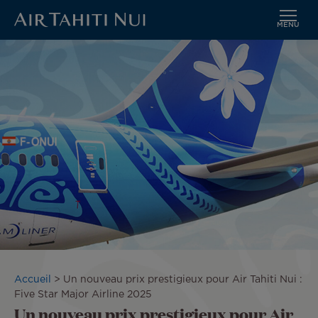
MENU
Aller
Image
au
contenu
principal
Fil
Accueil
Un nouveau prix prestigieux pour Air Tahiti Nui :
d'Ariane
Five Star Major Airline 2025
Un nouveau prix prestigieux pour Air