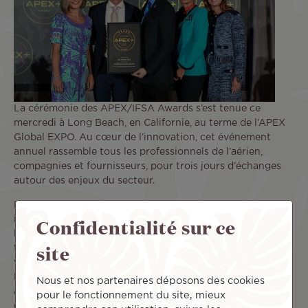
La cérémonie des APEX/IFSA Awards s’est tenue ce
mercredi à Long Beach, en Californie, au terme de l’APEX
Global EXPO. Au cœur de l’innovation, cet événement
annuel rassemble tous les professionnels de l’aérien,
compagnies et fournisseurs, pour trois jours d’échanges
autour des enjeux du secteur.
Le titre de FIVE STAR MAJOR AIRLINE 2025 est un
Confidentialité sur ce
immense honneur accueilli avec joie et émotion au sein de
la compagnie. Air Tahiti Nui est la compagnie aérienne de
site
tous les Polynésiens, et le transporteur privilégié des
visiteurs venus explorer Tahiti et ses Îles. Au départ de
Paris, Los Angeles, Tokyo ou Auckland, Air Tahiti Nui offre
Nous et nos partenaires déposons des cookies
à ses voyageurs une pleine immersion dans l’ambiance
pour le fonctionnement du site, mieux
chaleureuse des îles polynésiennes. Les équipes de la