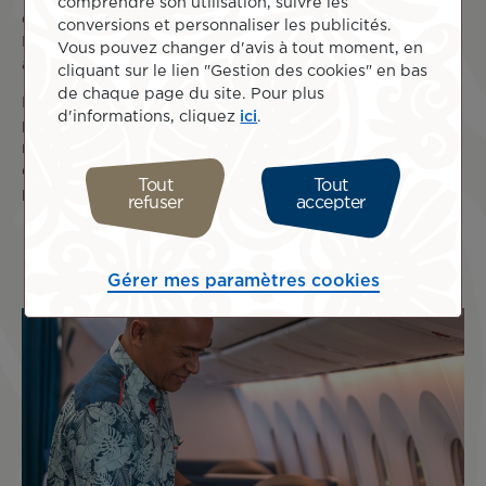
comprendre son utilisation, suivre les
compagnie sont de véritables ambassadeurs de la
conversions et personnaliser les publicités.
Polynésie française, fiers de partager la culture des îles
Vous pouvez changer d'avis à tout moment, en
avec les visiteurs.
cliquant sur le lien "Gestion des cookies" en bas
de chaque page du site. Pour plus
Les titres annuels décernés par APEX reflètent l’avis des
d'informations, cliquez
ici
.
passagers eux-mêmes. Ce sont donc d’inestimables
récompenses pour les équipages et collaborateurs au sol
qui travaillent ainsi chaque jour avec passion pour leur
Tout
Tout
proposer une expérience humaine et culturelle unique.
refuser
accepter
Gérer mes paramètres cookies