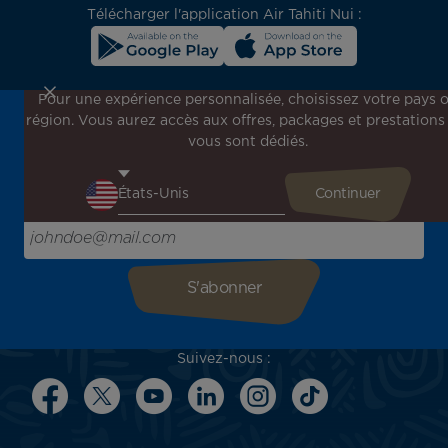
Télécharger l'application Air Tahiti Nui :
Pour une expérience personnalisée, choisissez votre pays 
région. Vous aurez accès aux offres, packages et prestations
Inscrivez-vous à notre newsletter !
vous sont dédiés.
Recevez en avant-première toutes nos offres spéciales et
promotions, découvrez nos destinations et trouvez
l'inspiration pour votre prochain voyage !
Saisissez votre adresse e-mail ici
Suivez-nous :