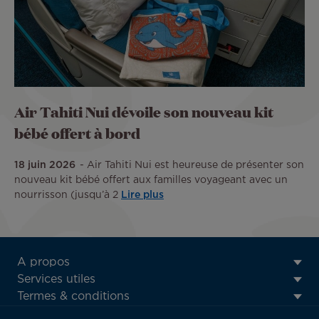
Air Tahiti Nui dévoile son nouveau kit
bébé offert à bord
18 juin 2026
Air Tahiti Nui est heureuse de présenter son
nouveau kit bébé offert aux familles voyageant avec un
nourrisson (jusqu’à 2
Lire plus
ATN:
A propos
Footer
Services utiles
menu
Termes & conditions
block